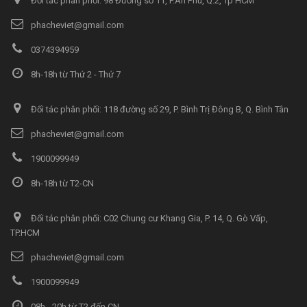
Đối tác phân phối: 98 Đường số 11, P.An Phú, Q.2, Tp HCM
phacheviet@gmail.com
0374394959
8h-18h từ Thứ 2 - Thứ 7
Đối tác phân phối: 118 đường số 29, P. Bình Trị Đông B, Q. Bình Tân
phacheviet@gmail.com
1900099949
8h-18h từ T2-CN
Đối tác phân phối: C02 Chung cư Khang Gia, P. 14, Q. Gò Vấp,
TP.HCM
phacheviet@gmail.com
1900099949
08h - 20h từ T2 đến CN