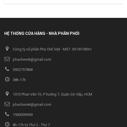
HỆ THỐNG CỬA HÀNG - NHÀ PHÂN PHỐI
Công ty cổ phần Pha Chế Việt - MST: 0314318361
phacheviet@gmail.com
0932757868
08h-17h
1013 Phan Văn Trị, P hường 7, Quận Gò Vấp, HCM
phacheviet@gmail.com
1900099949
8h-17h từ Thứ 2 - Thứ 7