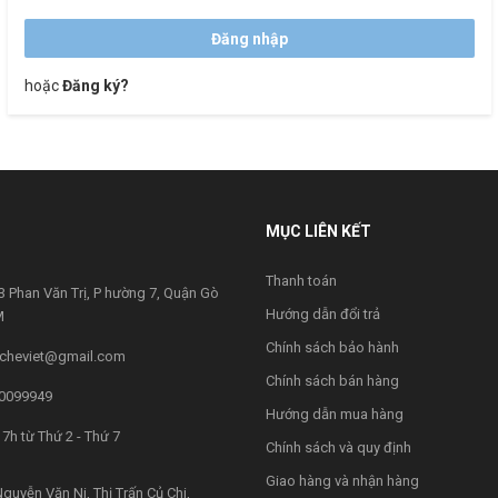
hoặc
Đăng ký?
MỤC LIÊN KẾT
Thanh toán
 Phan Văn Trị, P hường 7, Quận Gò
Hướng dẫn đổi trả
M
Chính sách bảo hành
cheviet@gmail.com
Chính sách bán hàng
0099949
Hướng dẫn mua hàng
7h từ Thứ 2 - Thứ 7
Chính sách và quy định
Giao hàng và nhận hàng
guyễn Văn Ni, Thị Trấn Củ Chi,