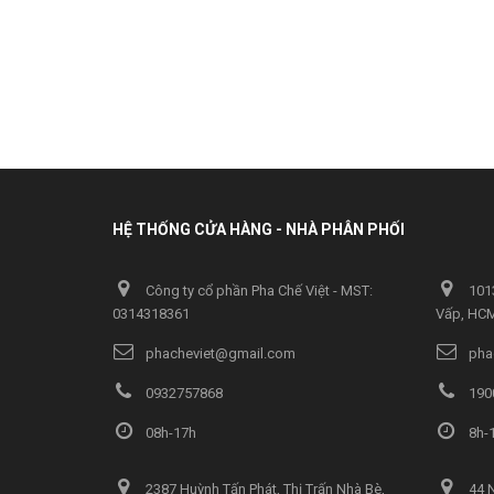
HỆ THỐNG CỬA HÀNG - NHÀ PHÂN PHỐI
Công ty cổ phần Pha Chế Việt - MST:
1013
0314318361
Vấp, HC
phacheviet@gmail.com
pha
0932757868
190
08h-17h
8h-1
2387 Huỳnh Tấn Phát, Thị Trấn Nhà Bè,
44 N