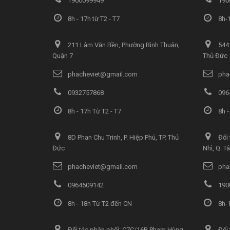
1900099949
190
8h - 17h từ T2 - T7
8h-1
211 Lâm Văn Bền, Phường Bình Thuận,
544 
Quận 7
Thủ Đức
phacheviet@gmail.com
pha
0932757868
096
8h - 17h Từ T2 - T7
8h -
8D Phan Chu Trinh, P. Hiệp Phú, TP. Thủ
Đối 
Đức
Nhì, Q. T
phacheviet@gmail.com
pha
0964509142
190
8h - 18h Từ T2 đến CN
8h-1
Đối tác phân phối: C7C/16B Phạm Hùng,
Đối 