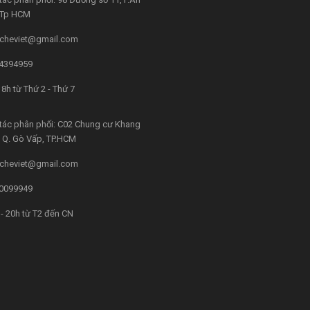
, Tp HCM
cheviet@gmail.com
4394959
8h từ Thứ 2 - Thứ 7
tác phân phối: C02 Chung cư Khang
4, Q. Gò Vấp, TP.HCM
cheviet@gmail.com
0099949
- 20h từ T2 đến CN