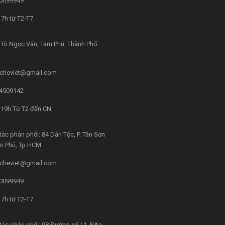
0099949
7h từ T2-T7
Tô Ngọc Vân, Tam Phú. Thành Phố
cheviet@gmail.com
4509142
 19h Từ T2 đến CN
tác phân phối: 84 Dân Tộc, P. Tân Sơn
ân Phú, Tp.HCM
cheviet@gmail.com
0099949
7h từ T2-T7
tác phân phối: 98 Đường số 11, P.An