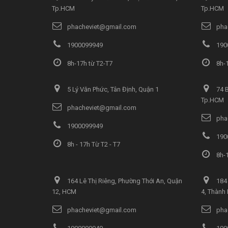
Tp.HCM
Tp.HCM
phacheviet@gmail.com
pha
1900099949
190
8h-17h từ T2-T7
8h-1
5 Lý Văn Phức, Tân Định, Quận 1
74 B
Tp.HCM
phacheviet@gmail.com
pha
1900099949
190
8h - 17h Từ T2 - T7
8h-1
164 Lê Thị Riêng, Phường Thới An, Quận
184 
12, HCM
4, Thành
phacheviet@gmail.com
pha