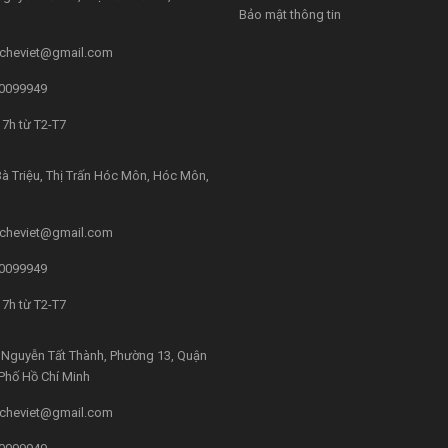
Bảo mật thông tin
cheviet@gmail.com
0099949
7h từ T2-T7
à Triệu, Thị Trấn Hóc Môn, Hóc Môn,
cheviet@gmail.com
0099949
7h từ T2-T7
Nguyễn Tất Thành, Phường 13, Quận
 Phố Hồ Chí Minh
cheviet@gmail.com