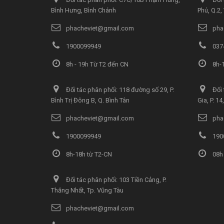
Bình Hưng, Bình Chánh
Phú, Q.2
phacheviet@gmail.com
pha
1900099949
037
8h - 19h Từ T2 đến CN
8h-1
Đối tác phân phối: 118 đường số 29, P.
Đối 
Bình Trị Đông B, Q. Bình Tân
Gia, P. 1
phacheviet@gmail.com
pha
1900099949
190
8h-18h từ T2-CN
08h 
Đối tác phân phối: 103 Tiền Cảng, P.
Thắng Nhất, Tp. Vũng Tàu
phacheviet@gmail.com