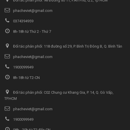
Đối tác phân phối: 98 Đường số 11, P.An Phú, Q.2, Tp HCM
phacheviet@gmail.com
0374394959
8h-18h từ Thứ 2 - Thứ 7
Đối tác phân phối: 118 đường số 29, P. Bình Trị Đông B, Q. Bình Tân
phacheviet@gmail.com
1900099949
8h-18h từ T2-CN
Đối tác phân phối: C02 Chung cư Khang Gia, P. 14, Q. Gò Vấp,
TP.HCM
phacheviet@gmail.com
1900099949
08h - 20h từ T2 đến CN