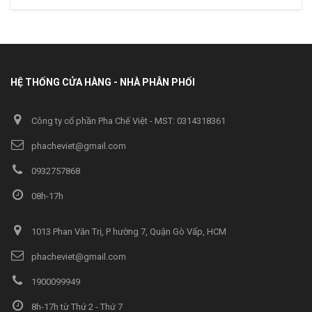
HỆ THỐNG CỬA HÀNG - NHÀ PHÂN PHỐI
Công ty cổ phần Pha Chế Việt - MST: 0314318361
phacheviet@gmail.com
0932757868
08h-17h
1013 Phan Văn Trị, P hường 7, Quận Gò Vấp, HCM
phacheviet@gmail.com
1900099949
8h-17h từ Thứ 2 - Thứ 7