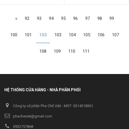
«
92
93
94
95
96
97
98
99
100
101
102
103
104
105
106
107
108
109
110
111
HỆ THỐNG CỬA HÀNG - NHÀ PHÂN PHỐI
Công ty cổ phần Pha Chế Việt - MST: 0314318361
phacheviet@gmail.com
0932757868