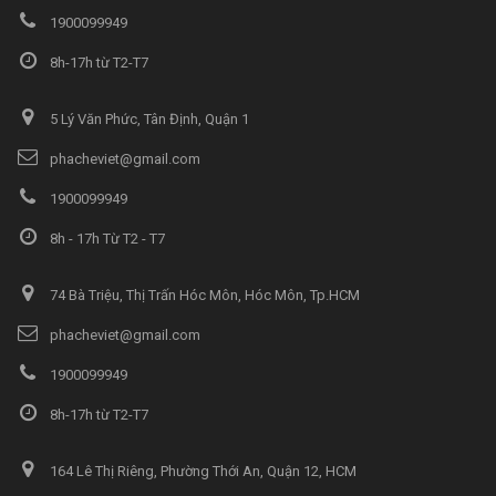
1900099949
8h-17h từ T2-T7
5 Lý Văn Phức, Tân Định, Quận 1
phacheviet@gmail.com
1900099949
8h - 17h Từ T2 - T7
74 Bà Triệu, Thị Trấn Hóc Môn, Hóc Môn, Tp.HCM
phacheviet@gmail.com
1900099949
8h-17h từ T2-T7
164 Lê Thị Riêng, Phường Thới An, Quận 12, HCM