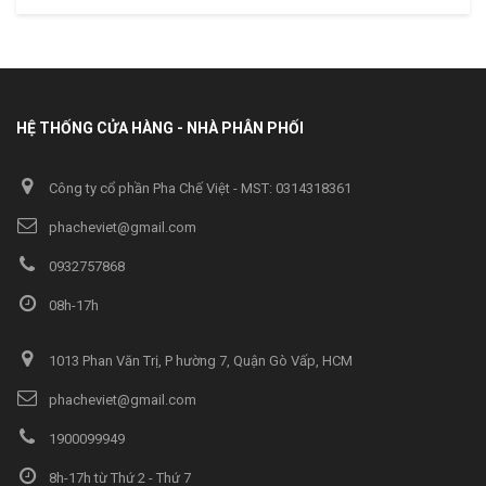
HỆ THỐNG CỬA HÀNG - NHÀ PHÂN PHỐI
Công ty cổ phần Pha Chế Việt - MST: 0314318361
phacheviet@gmail.com
0932757868
08h-17h
1013 Phan Văn Trị, P hường 7, Quận Gò Vấp, HCM
phacheviet@gmail.com
1900099949
8h-17h từ Thứ 2 - Thứ 7