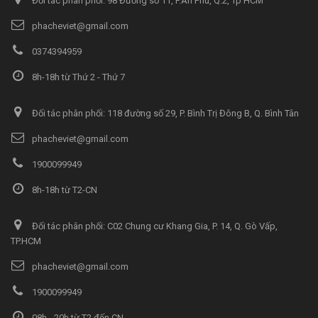
Đối tác phân phối: 98 Đường số 11, P.An Phú, Q.2, Tp HCM
phacheviet@gmail.com
0374394959
8h-18h từ Thứ 2 - Thứ 7
Đối tác phân phối: 118 đường số 29, P. Bình Trị Đông B, Q. Bình Tân
phacheviet@gmail.com
1900099949
8h-18h từ T2-CN
Đối tác phân phối: C02 Chung cư Khang Gia, P. 14, Q. Gò Vấp,
TP.HCM
phacheviet@gmail.com
1900099949
08h - 20h từ T2 đến CN