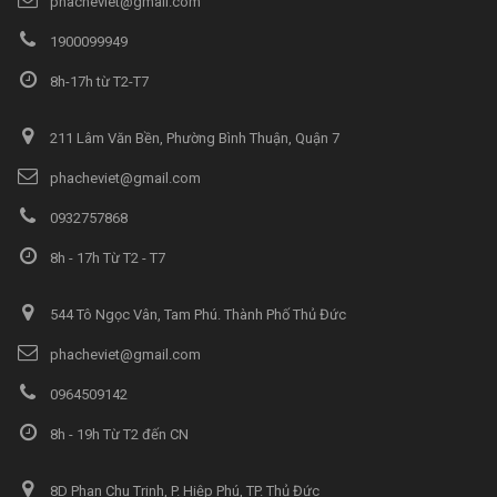
phacheviet@gmail.com
1900099949
8h-17h từ T2-T7
211 Lâm Văn Bền, Phường Bình Thuận, Quận 7
phacheviet@gmail.com
0932757868
8h - 17h Từ T2 - T7
544 Tô Ngọc Vân, Tam Phú. Thành Phố Thủ Đức
phacheviet@gmail.com
0964509142
8h - 19h Từ T2 đến CN
8D Phan Chu Trinh, P. Hiệp Phú, TP. Thủ Đức