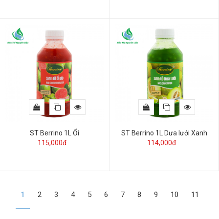
ST Berrino 1L Ổi
ST Berrino 1L Dưa lưới Xanh
115,000đ
114,000đ
1
2
3
4
5
6
7
8
9
10
11