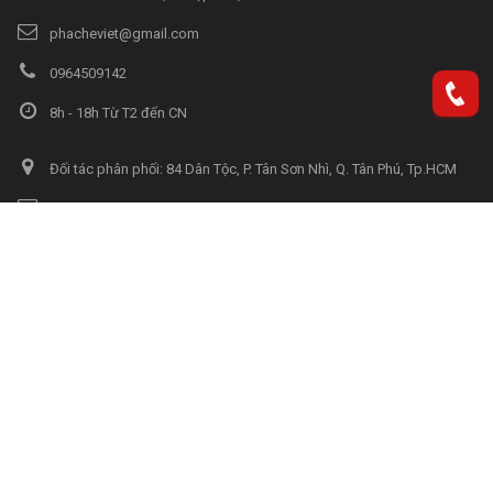
phacheviet@gmail.com
0964509142
8h - 18h Từ T2 đến CN
Đối tác phân phối: 84 Dân Tộc, P. Tân Sơn Nhì, Q. Tân Phú, Tp.HCM
phacheviet@gmail.com
1900099949
8h-17h từ T2-T7
Đối tác phân phối: C7C/16B Phạm Hùng, Bình Hưng, Bình Chánh
phacheviet@gmail.com
1900099949
8h - 19h Từ T2 đến CN