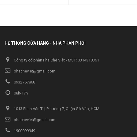
HỆ THỐNG CỬA HÀNG - NHÀ PHÂN PHỐI
Công ty cổ phần Pha Chế Việt - MST: 0314318361
phacheviet@gmail.com
0932757868
08h-17h
1013 Phan Văn Trị, P hường 7, Quận Gò Vấp, HCM
phacheviet@gmail.com
1900099949