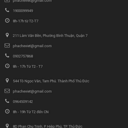
phacheviet@gmail.com
1900099949
8h-17h từ T2-T7
211 Lâm Văn Bền, Phường Bình Thuận, Quận 7
phacheviet@gmail.com
0932757868
8h - 17h Từ T2 - T7
544 Tô Ngọc Vân, Tam Phú. Thành Phố Thủ Đức
phacheviet@gmail.com
0964509142
8h - 19h Từ T2 đến CN
8D Phan Chu Trinh, P. Hiệp Phú, TP. Thủ Đức