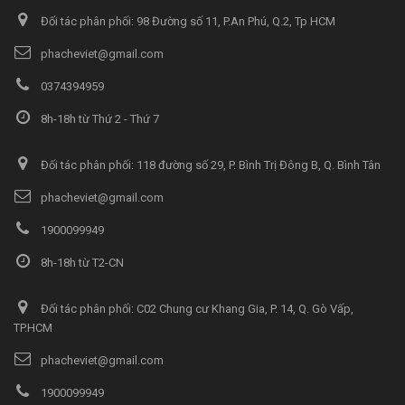
Đối tác phân phối: 98 Đường số 11, P.An Phú, Q.2, Tp HCM
phacheviet@gmail.com
0374394959
8h-18h từ Thứ 2 - Thứ 7
Đối tác phân phối: 118 đường số 29, P. Bình Trị Đông B, Q. Bình Tân
phacheviet@gmail.com
1900099949
8h-18h từ T2-CN
Đối tác phân phối: C02 Chung cư Khang Gia, P. 14, Q. Gò Vấp,
TP.HCM
phacheviet@gmail.com
1900099949