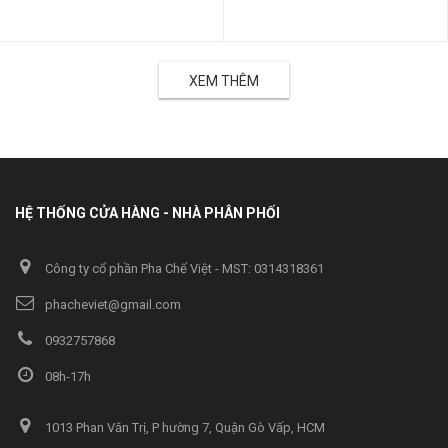
XEM THÊM
HỆ THỐNG CỬA HÀNG - NHÀ PHÂN PHỐI
Công ty cổ phần Pha Chế Việt - MST: 0314318361
phacheviet@gmail.com
0932757868
08h-17h
1013 Phan Văn Trị, P hường 7, Quận Gò Vấp, HCM