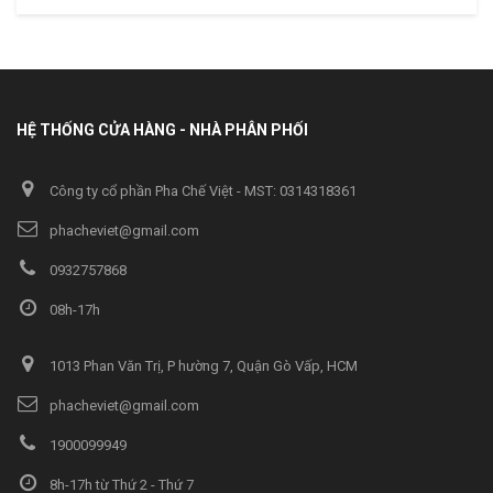
HỆ THỐNG CỬA HÀNG - NHÀ PHÂN PHỐI
Công ty cổ phần Pha Chế Việt - MST: 0314318361
phacheviet@gmail.com
0932757868
08h-17h
1013 Phan Văn Trị, P hường 7, Quận Gò Vấp, HCM
phacheviet@gmail.com
1900099949
8h-17h từ Thứ 2 - Thứ 7