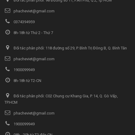
Đối tác phân phối: 98 Đường số 11, P.An Phú, Q.2, Tp HCM
phacheviet@gmail.com
0374394959
8h-18h từ Thứ 2 - Thứ 7
Đối tác phân phối: 118 đường số 29, P. Bình Trị Đông B, Q. Bình Tân
phacheviet@gmail.com
1900099949
8h-18h từ T2-CN
Đối tác phân phối: C02 Chung cư Khang Gia, P. 14, Q. Gò Vấp,
TP.HCM
phacheviet@gmail.com
1900099949
08h - 20h từ T2 đến CN