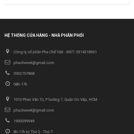
HỆ THỐNG CỬA HÀNG - NHÀ PHÂN PHỐI
Công ty cổ phần Pha Chế Việt - MST: 0314318361
phacheviet@gmail.com
0932757868
08h-17h
1013 Phan Văn Trị, P hường 7, Quận Gò Vấp, HCM
phacheviet@gmail.com
1900099949
8h-17h từ Thứ 2 - Thứ 7