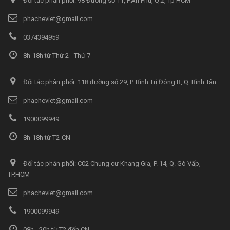
Đối tác phân phối: 98 Đường số 11, P.An Phú, Q.2, Tp HCM
phacheviet@gmail.com
0374394959
8h-18h từ Thứ 2 - Thứ 7
Đối tác phân phối: 118 đường số 29, P. Bình Trị Đông B, Q. Bình Tân
phacheviet@gmail.com
1900099949
8h-18h từ T2-CN
Đối tác phân phối: C02 Chung cư Khang Gia, P. 14, Q. Gò Vấp,
TP.HCM
phacheviet@gmail.com
1900099949
08h - 20h từ T2 đến CN