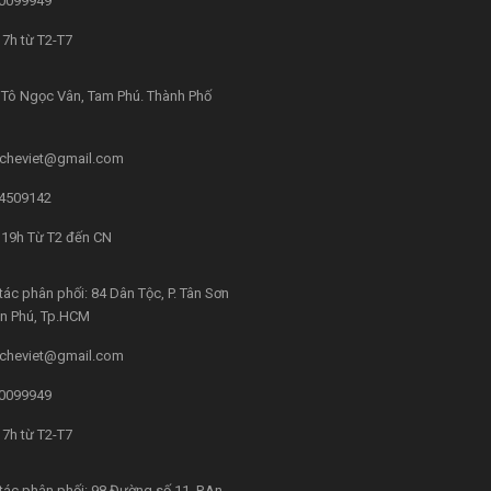
0099949
7h từ T2-T7
Tô Ngọc Vân, Tam Phú. Thành Phố
cheviet@gmail.com
4509142
 19h Từ T2 đến CN
tác phân phối: 84 Dân Tộc, P. Tân Sơn
ân Phú, Tp.HCM
cheviet@gmail.com
0099949
7h từ T2-T7
tác phân phối: 98 Đường số 11, P.An