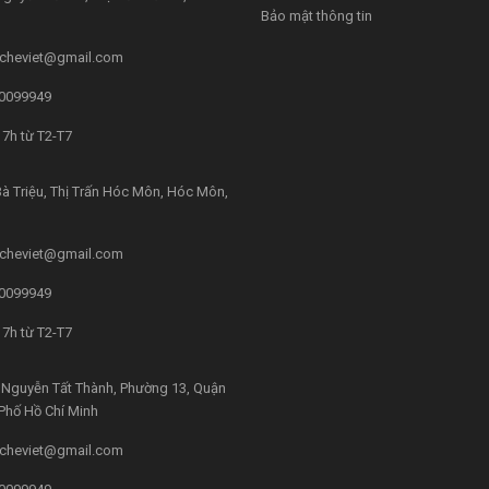
Bảo mật thông tin
cheviet@gmail.com
0099949
7h từ T2-T7
à Triệu, Thị Trấn Hóc Môn, Hóc Môn,
cheviet@gmail.com
0099949
7h từ T2-T7
Nguyễn Tất Thành, Phường 13, Quận
 Phố Hồ Chí Minh
cheviet@gmail.com