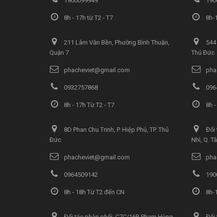
1900099949
190
8h - 17h từ T2 - T7
8h-1
211 Lâm Văn Bền, Phường Bình Thuận,
544 
Quận 7
Thủ Đức
phacheviet@gmail.com
pha
0932757868
096
8h - 17h Từ T2 - T7
8h -
8D Phan Chu Trinh, P. Hiệp Phú, TP. Thủ
Đối 
Đức
Nhì, Q. T
phacheviet@gmail.com
pha
0964509142
190
8h - 18h Từ T2 đến CN
8h-1
Đối tác phân phối: C7C/16B Phạm Hùng,
Đối 