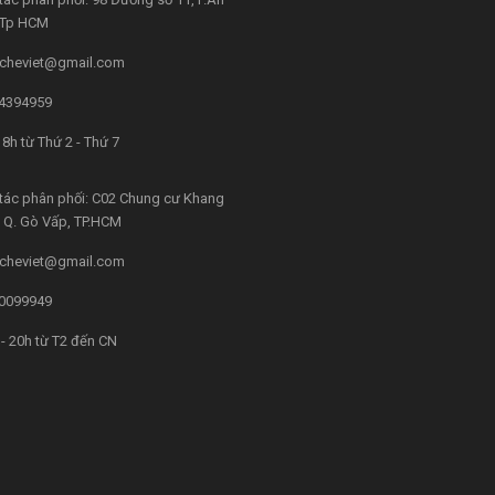
, Tp HCM
cheviet@gmail.com
4394959
8h từ Thứ 2 - Thứ 7
tác phân phối: C02 Chung cư Khang
4, Q. Gò Vấp, TP.HCM
cheviet@gmail.com
0099949
- 20h từ T2 đến CN