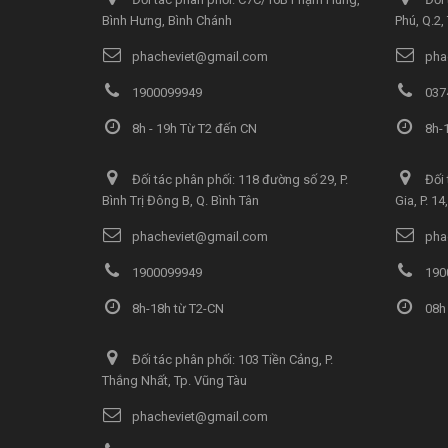
Bình Hưng, Bình Chánh
Phú, Q.2
phacheviet@gmail.com
pha
1900099949
037
8h - 19h Từ T2 đến CN
8h-1
Đối tác phân phối: 118 đường số 29, P.
Đối 
Bình Trị Đông B, Q. Bình Tân
Gia, P. 1
phacheviet@gmail.com
pha
1900099949
190
8h-18h từ T2-CN
08h 
Đối tác phân phối: 103 Tiền Cảng, P.
Thắng Nhất, Tp. Vũng Tàu
phacheviet@gmail.com