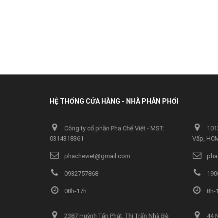
HỆ THỐNG CỬA HÀNG - NHÀ PHÂN PHỐI
Công ty cổ phần Pha Chế Việt - MST:
1013
0314318361
Vấp, HC
phacheviet@gmail.com
pha
0932757868
190
08h-17h
8h-1
2387 Huỳnh Tấn Phát, Thị Trấn Nhà Bè,
44 N