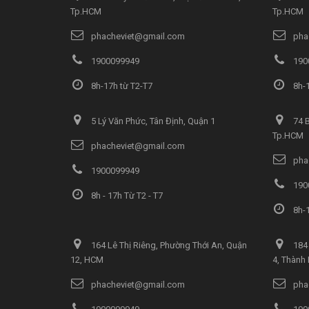
Tp.HCM
Tp.HCM
phacheviet@gmail.com
pha
1900099949
190
8h-17h từ T2-T7
8h-1
5 Lý Văn Phức, Tân Định, Quận 1
74 B
Tp.HCM
phacheviet@gmail.com
pha
1900099949
190
8h - 17h Từ T2 - T7
8h-1
164 Lê Thị Riêng, Phường Thới An, Quận
184 
12, HCM
4, Thành
phacheviet@gmail.com
pha