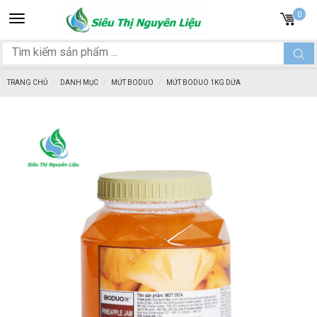
Toggle
0
navigation
TRANG CHỦ
DANH MỤC
MỨT BODUO
MỨT BODUO 1KG DỨA