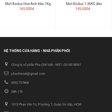
Mứt Boduo Hoa Anh Đào 1Kg
Mứt Boduo 1.36KG đào
165,000đ
145,000đ
HỆ THỐNG CỬA HÀNG - NHÀ PHÂN PHỐI
Công ty cổ phần Pha Chế Việt - MST: 0314318361
phacheviet@gmail.com
0932757868
08h-17h
1013 Phan Văn Trị, P hường 7, Quận Gò Vấp, HCM