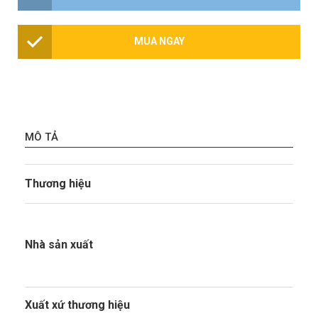
MUA NGAY
MÔ TẢ
Bod
Thương hiệu
Công
Qiyi
Nhà sản xuất
Nhập
Xuất xứ thương hiệu
Tru