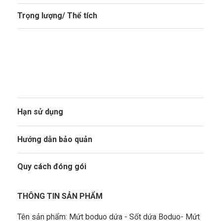
Trọng lượng/ Thể tích
1kg
Đườn
đặc,
mali
nhũ 
quản
Hạn sử dụng
In t
Bảo 
Hướng dẫn bảo quản
12hộ
Quy cách đóng gói
THÔNG TIN SẢN PHẨM
Tên sản phẩm: Mứt boduo dứa - Sốt dứa Boduo- Mứt