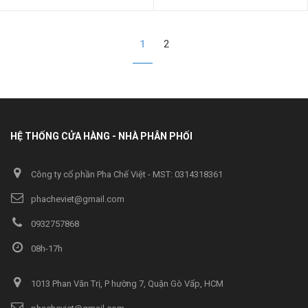
1
2
HỆ THỐNG CỬA HÀNG - NHÀ PHÂN PHỐI
Công ty cổ phần Pha Chế Việt - MST: 0314318361
phacheviet@gmail.com
0932757868
08h-17h
1013 Phan Văn Trị, P hường 7, Quận Gò Vấp, HCM