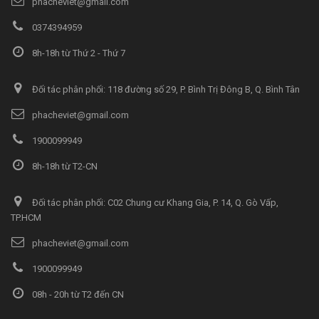
phacheviet@gmail.com
0374394959
8h-18h từ Thứ 2 - Thứ 7
Đối tác phân phối: 118 đường số 29, P. Bình Trị Đông B, Q. Bình Tân
phacheviet@gmail.com
1900099949
8h-18h từ T2-CN
Đối tác phân phối: C02 Chung cư Khang Gia, P. 14, Q. Gò Vấp,
TP.HCM
phacheviet@gmail.com
1900099949
08h - 20h từ T2 đến CN