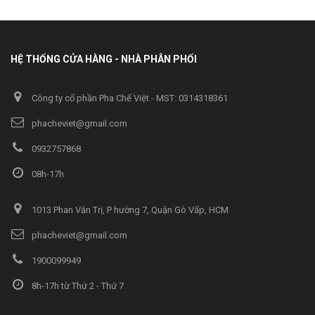
HỆ THỐNG CỬA HÀNG - NHÀ PHÂN PHỐI
Công ty cổ phần Pha Chế Việt - MST: 0314318361
phacheviet@gmail.com
0932757868
08h-17h
1013 Phan Văn Trị, P hường 7, Quận Gò Vấp, HCM
phacheviet@gmail.com
1900099949
8h-17h từ Thứ 2 - Thứ 7