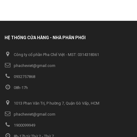
HỆ THỐNG CỬA HÀNG - NHÀ PHÂN PHỐI
Công ty cổ phần Pha Chế Việt - MST: 0314318361
phacheviet@gmail.com
0932757868
08h-17h
1013 Phan Văn Trị, P hường 7, Quận Gò Vấp, HCM
phacheviet@gmail.com
1900099949
8h-17h từ Thứ 2 - Thứ 7