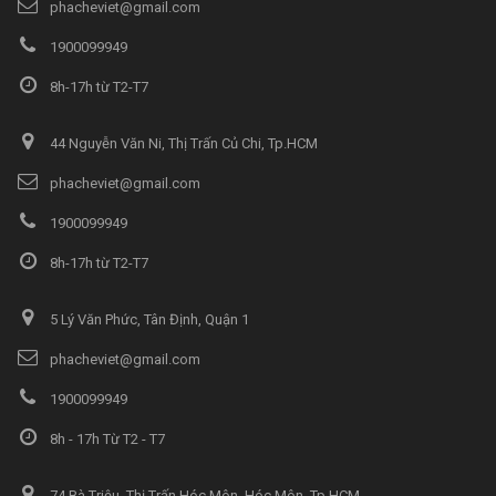
phacheviet@gmail.com
1900099949
8h-17h từ T2-T7
44 Nguyễn Văn Ni, Thị Trấn Củ Chi, Tp.HCM
phacheviet@gmail.com
1900099949
8h-17h từ T2-T7
5 Lý Văn Phức, Tân Định, Quận 1
phacheviet@gmail.com
1900099949
8h - 17h Từ T2 - T7
74 Bà Triệu, Thị Trấn Hóc Môn, Hóc Môn, Tp.HCM