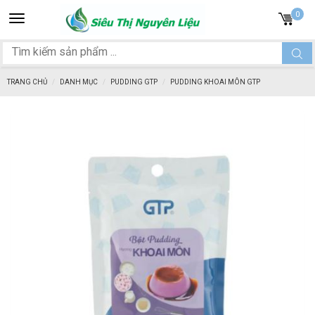
Toggle
0
navigation
TRANG CHỦ
DANH MỤC
PUDDING GTP
PUDDING KHOAI MÔN GTP