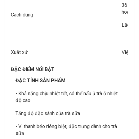
36 giờ t
hoàn to
Cách dùng
Lắc đều
Xuất xứ
Việt Na
ĐẶC ĐIỂM NỔI BẬT
ĐẶC TÍNH SẢN PHẨM
• Khả năng chịu nhiệt tốt, có thể nấu ủ trà ở nhiệt
độ cao
Tăng độ đặc sánh của trà sữa
• Vị thanh béo riêng biệt, đặc trưng dành cho trà
sữa