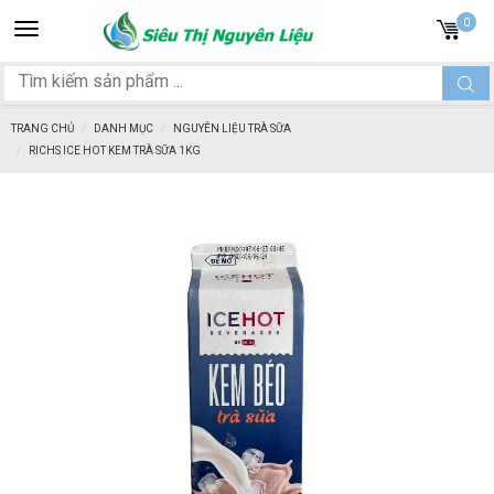
Toggle
0
navigation
TRANG CHỦ
DANH MỤC
NGUYÊN LIỆU TRÀ SỮA
RICHS ICE HOT KEM TRÀ SỮA 1KG