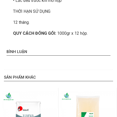
• Lắc đều trước khi mở hộp
THỜI HẠN SỬ DỤNG
12 tháng.
QUY CÁCH ĐÓNG GÓI:
1000gr x 12 hộp.
BÌNH LUẬN
SẢN PHẨM KHÁC