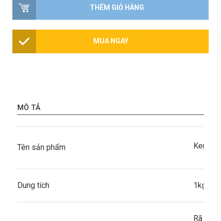
THÊM GIỎ HÀNG
MUA NGAY
MÔ TẢ
Kem Béo
Tên sản phẩm
Dung tích
1kg
Rã đông