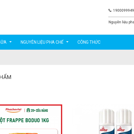
1900099949
Nguyên liệu pha
SỮA
NGUYÊN LIỆU PHA CHẾ
CÔNG THỨC
...
...
PHẨM