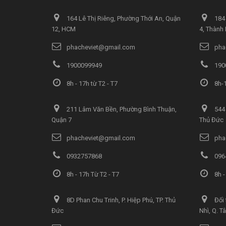
164 Lê Thị Riêng, Phường Thới An, Quận
184 
12, HCM
4, Thành
phacheviet@gmail.com
pha
1900099949
190
8h - 17h từ T2 - T7
8h-1
211 Lâm Văn Bền, Phường Bình Thuận,
544 
Quận 7
Thủ Đức
phacheviet@gmail.com
pha
0932757868
096
8h - 17h Từ T2 - T7
8h -
8D Phan Chu Trinh, P. Hiệp Phú, TP. Thủ
Đối 
Đức
Nhì, Q. T