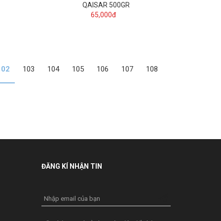
QAISAR 500GR
65,000đ
102
103
104
105
106
107
108
ĐĂNG KÍ NHẬN TIN
Nhập email của bạn