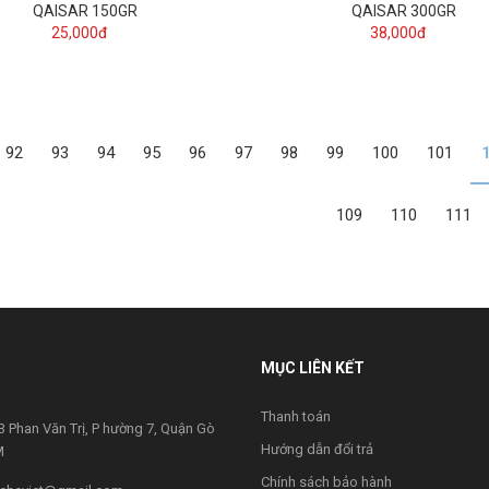
QAISAR 150GR
QAISAR 300GR
25,000đ
38,000đ
92
93
94
95
96
97
98
99
100
101
109
110
111
MỤC LIÊN KẾT
Thanh toán
 Phan Văn Trị, P hường 7, Quận Gò
Hướng dẫn đổi trả
M
Chính sách bảo hành