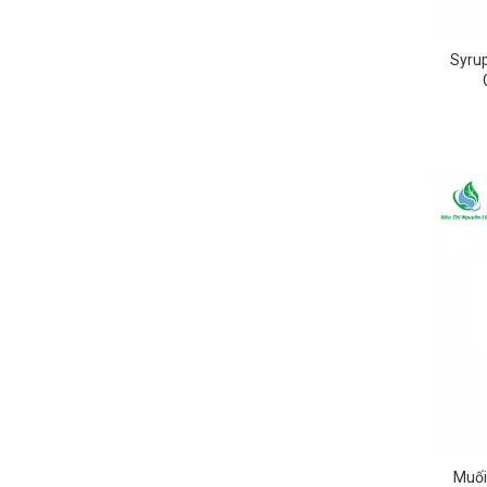
Syru
Muối