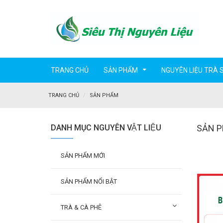
TRANG CHỦ
SẢN PHẨM
NGUYÊN LIỆU TRÀ 
...
TRANG CHỦ
SẢN PHẨM
DANH MỤC NGUYÊN VẬT LIỆU
SẢN 
SẢN PHẨM MỚI
SẢN PHẨM NỔI BẬT
TRÀ & CÀ PHÊ