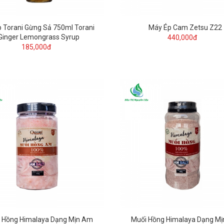
p Torani Gừng Sả 750ml Torani
Máy Ép Cam Zetsu Z22
Ginger Lemongrass Syrup
440,000đ
185,000đ
 Hồng Himalaya Dạng Mịn Am
Muối Hồng Himalaya Dạng M