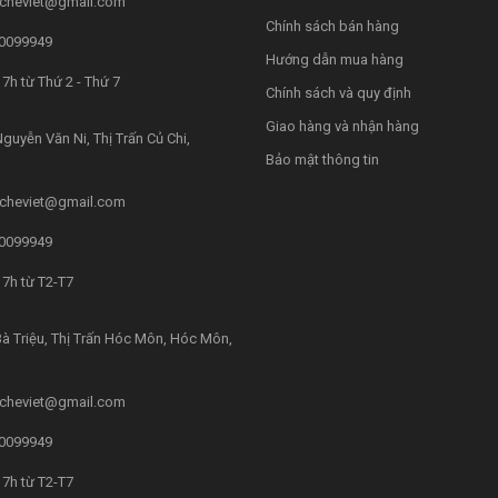
cheviet@gmail.com
Chính sách bán hàng
0099949
Hướng dẫn mua hàng
7h từ Thứ 2 - Thứ 7
Chính sách và quy định
Giao hàng và nhận hàng
guyễn Văn Ni, Thị Trấn Củ Chi,
Bảo mật thông tin
cheviet@gmail.com
0099949
7h từ T2-T7
à Triệu, Thị Trấn Hóc Môn, Hóc Môn,
cheviet@gmail.com
0099949
7h từ T2-T7