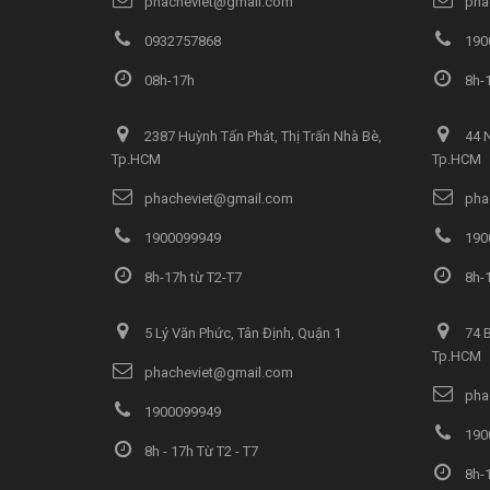
phacheviet@gmail.com
pha
0932757868
190
08h-17h
8h-1
2387 Huỳnh Tấn Phát, Thị Trấn Nhà Bè,
44 N
Tp.HCM
Tp.HCM
phacheviet@gmail.com
pha
1900099949
190
8h-17h từ T2-T7
8h-1
5 Lý Văn Phức, Tân Định, Quận 1
74 B
Tp.HCM
phacheviet@gmail.com
pha
1900099949
190
8h - 17h Từ T2 - T7
8h-1