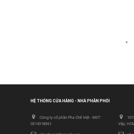
«
HỆ THỐNG CỬA HÀNG - NHÀ PHÂN PHỐI
Công ty cổ phần Pha Chế Việt - MST:
1013
0314318361
Vấp, HC