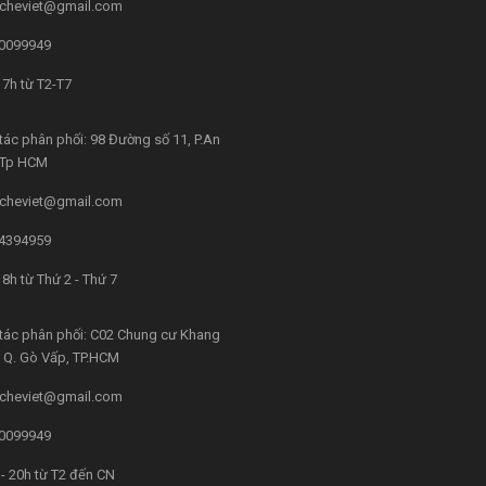
cheviet@gmail.com
0099949
7h từ T2-T7
tác phân phối: 98 Đường số 11, P.An
, Tp HCM
cheviet@gmail.com
4394959
8h từ Thứ 2 - Thứ 7
tác phân phối: C02 Chung cư Khang
4, Q. Gò Vấp, TP.HCM
cheviet@gmail.com
0099949
- 20h từ T2 đến CN