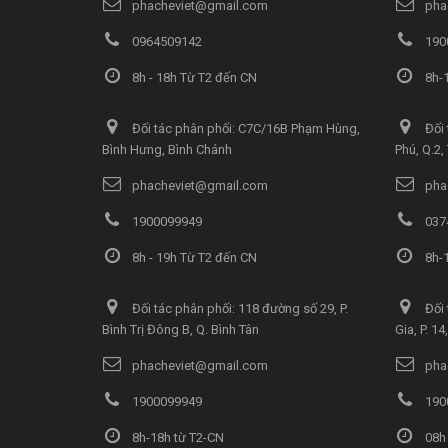
phacheviet@gmail.com
pha
0964509142
190
8h - 18h Từ T2 đến CN
8h-1
Đối tác phân phối: C7C/16B Phạm Hùng,
Đối 
Bình Hưng, Bình Chánh
Phú, Q.2
phacheviet@gmail.com
pha
1900099949
037
8h - 19h Từ T2 đến CN
8h-1
Đối tác phân phối: 118 đường số 29, P.
Đối 
Bình Trị Đông B, Q. Bình Tân
Gia, P. 1
phacheviet@gmail.com
pha
1900099949
190
8h-18h từ T2-CN
08h 