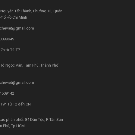
Nguyễn Tất Thành, Phường 13, Quận
 Phố Hồ Chí Minh
cheviet@gmail.com
0099949
7h từ T2-T7
Tô Ngọc Vân, Tam Phú. Thành Phố
cheviet@gmail.com
4509142
 19h Từ T2 đến CN
tác phân phối: 84 Dân Tộc, P. Tân Sơn
ân Phú, Tp.HCM