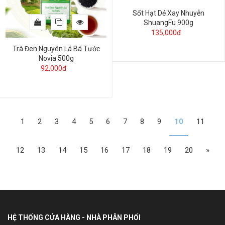
Sốt Hạt Dẻ Xay Nhuyễn
ShuangFu 900g
135,000đ
Trà Đen Nguyên Lá Bá Tước
Novia 500g
92,000đ
1
2
3
4
5
6
7
8
9
10
11
12
13
14
15
16
17
18
19
20
»
HỆ THỐNG CỬA HÀNG - NHÀ PHÂN PHỐI