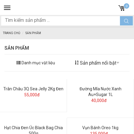
Toggle
0
navigation
TRANG CHỦ
SẢN PHẨM
SẢN PHẨM
Danh mục vật liệu
Trân Châu 3Q Sea Jelly 2Kg Đen
Đường Mía Nước Xanh
Au+Sugar 1L
55,000đ
40,000đ
Hạt Chia Đen Úc Black Bag Chia
Vụn Bánh Oreo 1kg
500g
135,000đ