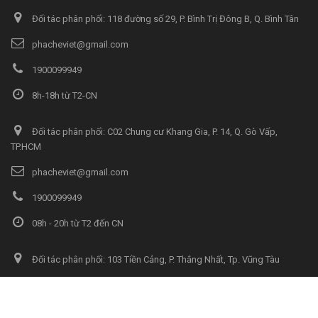
Đối tác phân phối: 118 đường số 29, P. Bình Trị Đông B, Q. Bình Tân
phacheviet@gmail.com
1900099949
8h-18h từ T2-CN
Đối tác phân phối: C02 Chung cư Khang Gia, P. 14, Q. Gò Vấp,
TP.HCM
phacheviet@gmail.com
1900099949
08h - 20h từ T2 đến CN
Đối tác phân phối: 103 Tiền Cảng, P. Thắng Nhất, Tp. Vũng Tàu
phacheviet@gmail.com
1900099949