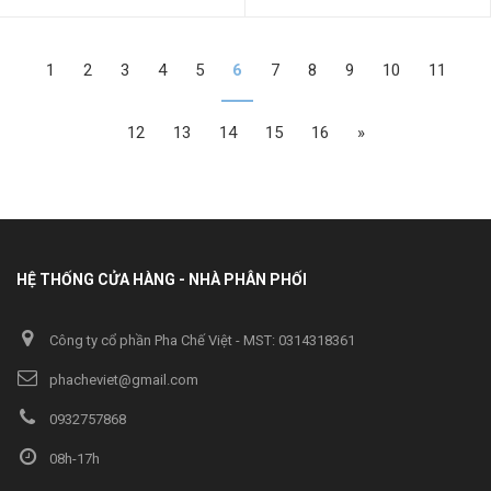
1
2
3
4
5
6
7
8
9
10
11
12
13
14
15
16
»
HỆ THỐNG CỬA HÀNG - NHÀ PHÂN PHỐI
Công ty cổ phần Pha Chế Việt - MST: 0314318361
phacheviet@gmail.com
0932757868
08h-17h