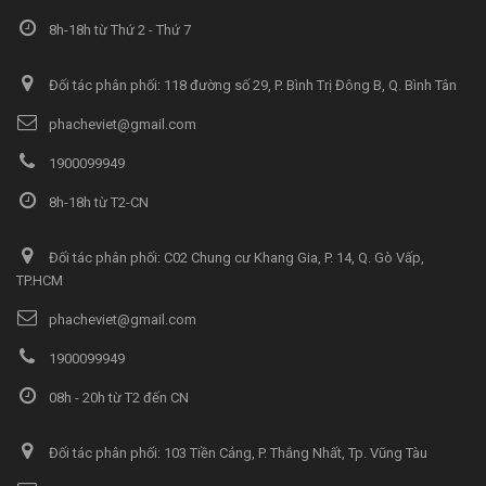
8h-18h từ Thứ 2 - Thứ 7
Đối tác phân phối: 118 đường số 29, P. Bình Trị Đông B, Q. Bình Tân
phacheviet@gmail.com
1900099949
8h-18h từ T2-CN
Đối tác phân phối: C02 Chung cư Khang Gia, P. 14, Q. Gò Vấp,
TP.HCM
phacheviet@gmail.com
1900099949
08h - 20h từ T2 đến CN
Đối tác phân phối: 103 Tiền Cảng, P. Thắng Nhất, Tp. Vũng Tàu