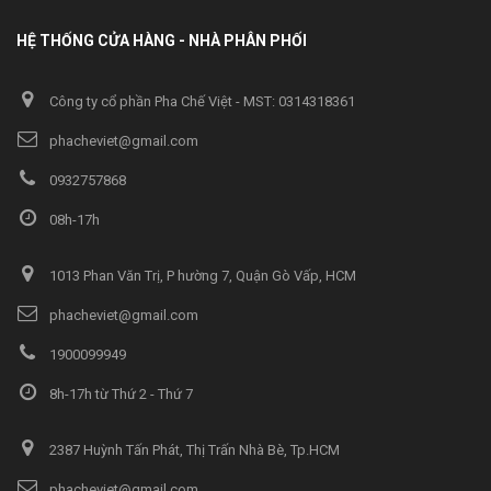
HỆ THỐNG CỬA HÀNG - NHÀ PHÂN PHỐI
Công ty cổ phần Pha Chế Việt - MST: 0314318361
phacheviet@gmail.com
0932757868
08h-17h
1013 Phan Văn Trị, P hường 7, Quận Gò Vấp, HCM
phacheviet@gmail.com
1900099949
8h-17h từ Thứ 2 - Thứ 7
2387 Huỳnh Tấn Phát, Thị Trấn Nhà Bè, Tp.HCM
phacheviet@gmail.com