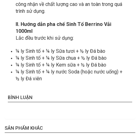
công nhận về chất lượng cao và an toàn trong quá
trình sử dụng.
II. Hướng dẫn pha chế Sinh Tố Berrino Vải
1000ml
Lắc đều trước khi sử dụng:
¼ ly Sinh tố + ¼ ly Sữa tươi + ½ ly Đá bào
¼ ly Sinh tố + ¼ ly Sữa chua + ½ ly Đá bào
¼ ly Sinh tố + ¼ ly Kem sữa + ½ ly Đá bào
¼ ly Sinh tố + ¼ ly nước Soda (hoặc nước uống) +
½ ly Đá viên
BÌNH LUẬN
SẢN PHẨM KHÁC