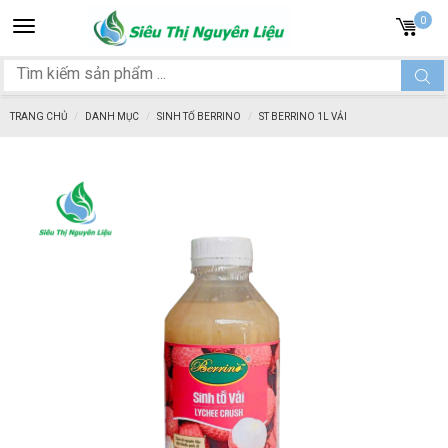
Toggle
0
navigation
TRANG CHỦ
DANH MỤC
SINH TỐ BERRINO
ST BERRINO 1L VẢI