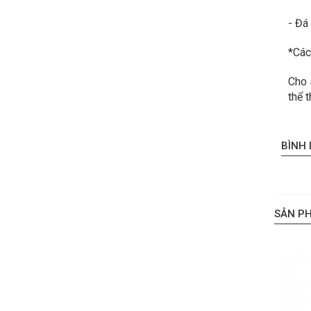
- Đá
*Các
Cho 
thể 
BÌNH
SẢN P