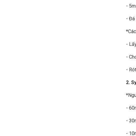
- 5m
- Đá
*Các
- Lấ
- Ch
- Rót
2. S
*Ngu
- 60
- 30
- 10