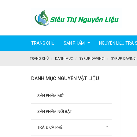
TRANG CHỦ
SẢN PHẨM
NGUYÊN LIỆU TRÀ 
...
TRANG CHỦ
DANH MỤC
SYRUP DAVINCI
SYRUP DAVINCI
DANH MỤC NGUYÊN VẬT LIỆU
SẢN PHẨM MỚI
SẢN PHẨM NỔI BẬT
TRÀ & CÀ PHÊ