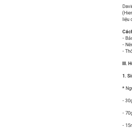
Davi
(Hie
liệu
Cách
- Bả
- Nê
- Th
III.
1. S
* Ng
- 30g
- 70
- 15