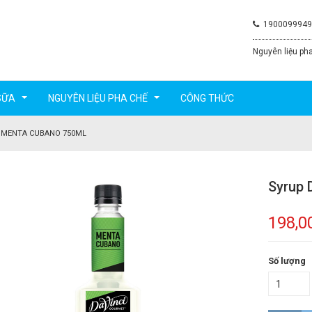
1900099949
Nguyên liệu pha
SỮA
NGUYÊN LIỆU PHA CHẾ
CÔNG THỨC
...
...
 MENTA CUBANO 750ML
Syrup 
198,0
Số lượng