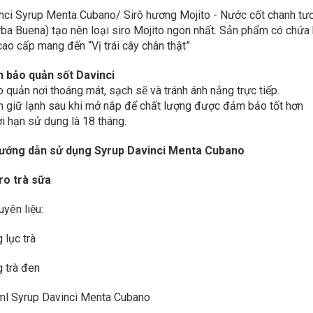
nci Syrup Menta Cubano/ Sirô hương Mojito - Nước cốt chanh tươ
rba Buena) tạo nên loại siro Mojito ngon nhất. Sản phẩm có chứa 
 cao cấp mang đến “Vị trái cây chân thật”
 bảo quản sốt Davinci
o quản nơi thoáng mát, sạch sẽ và tránh ánh nắng trực tiếp.
n giữ lạnh sau khi mở nắp để chất lượng được đảm bảo tốt hơn
ời hạn sử dụng là 18 tháng.
 Hướng dẫn sử dụng Syrup Davinci Menta Cubano
iro trà sữa
uyên liệu:
 lục trà
g trà đen
ml Syrup Davinci Menta Cubano