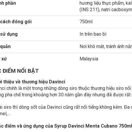
nh phần
hương liệu thực phẩm, kal
(INS 211), natri cacboxym
cách đóng gói
750ml
 sử dụng
In trên bao bì
 quản
Nơi khô mát, tránh ánh nắ
 xứ
Malaysia
 ĐIỂM NỔI BẬT
iới thiệu về thương hiệu Davinci
nci chính là một trong những dòng siro thuộc thương hiệu siro nổi 
ng pha chế trong khoảng hơn 30 năm gần đây nhưng đã được rất n
i siro thì dòng sốt của Davinci cũng rất nổi tiếng không kém. Đa 
el,...
Đặc điểm và ứng dụng của Syrup Davinci Menta Cubano 750ml