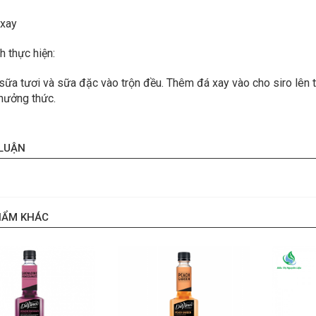
 xay
h thực hiện:
sữa tươi và sữa đặc vào trộn đều. Thêm đá xay vào cho siro lên 
thưởng thức.
 LUẬN
HẨM KHÁC