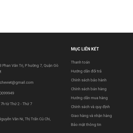
MỤC LIÊN KẾT
Thanh toán
 Phan Văn Trị, P hường 7, Quận Gò
Hướng dẫn đổi trả
M
Chính sách bảo hành
cheviet@gmail.com
Chính sách bán hàng
0099949
Hướng dẫn mua hàng
7h từ Thứ 2 - Thứ 7
Chính sách và quy định
Giao hàng và nhận hàng
guyễn Văn Ni, Thị Trấn Củ Chi,
Bảo mật thông tin