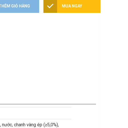
THÊM GIỎ HÀNG
MUA NGAY
 nước, chanh vàng ép (≥5,0%),