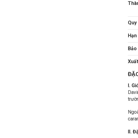
Thà
Quy 
Hạn
Bảo
Xuất
ĐẶC
I. G
Davi
trườ
Ngoà
caram
II. 