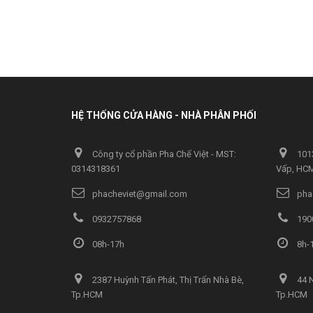
HỆ THỐNG CỬA HÀNG - NHÀ PHÂN PHỐI
Công ty cổ phần Pha Chế Việt - MST:
1013
0314318361
Vấp, HC
phacheviet@gmail.com
pha
0932757868
190
08h-17h
8h-1
2387 Huỳnh Tấn Phát, Thị Trấn Nhà Bè,
44 N
Tp.HCM
Tp.HCM