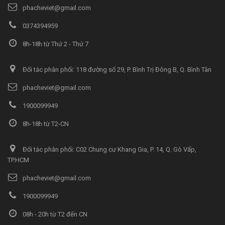
phacheviet@gmail.com
0374394959
8h-18h từ Thứ 2 - Thứ 7
Đối tác phân phối: 118 đường số 29, P. Bình Trị Đông B, Q. Bình Tân
phacheviet@gmail.com
1900099949
8h-18h từ T2-CN
Đối tác phân phối: C02 Chung cư Khang Gia, P. 14, Q. Gò Vấp,
TP.HCM
phacheviet@gmail.com
1900099949
08h - 20h từ T2 đến CN