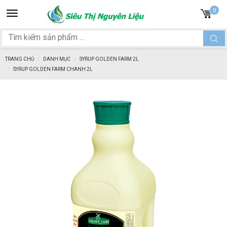
Toggle
0
navigation
TRANG CHỦ
DANH MỤC
SYRUP GOLDEN FARM 2L
SYRUP GOLDEN FARM CHANH 2L