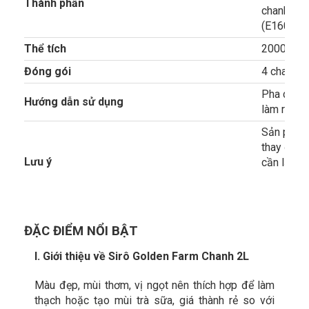
Thành phần
chanh tổn
(E160a(i))
Thể tích
2000ml
Đóng gói
4 chai/1t
Pha chế th
Hướng dẫn sử dụng
làm rau câu
Sản phẩm 
thay đổi 
Lưu ý
cần lắc đ
ĐẶC ĐIỂM NỔI BẬT
I. Giới thiệu về Sirô Golden Farm Chanh 2L
Màu đẹp, mùi thơm, vị ngọt nên thích hợp để làm
thạch hoặc tạo mùi trà sữa, giá thành rẻ so với