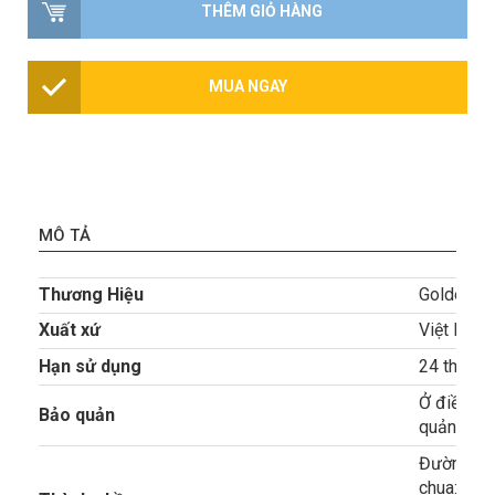
THÊM GIỎ HÀNG
MUA NGAY
MÔ TẢ
Thương Hiệu
Golden F
Xuất xứ
Việt Nam
Hạn sử dụng
24 tháng
Ở điều kiệ
Bảo quản
quản lạnh
Đường mía
chua: acid