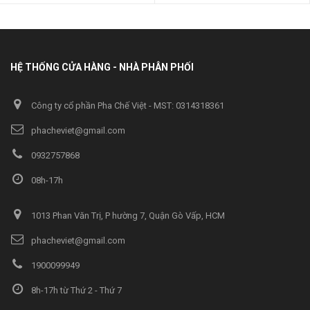
HỆ THỐNG CỬA HÀNG - NHÀ PHÂN PHỐI
Công ty cổ phần Pha Chế Việt - MST: 0314318361
phacheviet@gmail.com
0932757868
08h-17h
1013 Phan Văn Trị, P hường 7, Quận Gò Vấp, HCM
phacheviet@gmail.com
1900099949
8h-17h từ Thứ 2 - Thứ 7