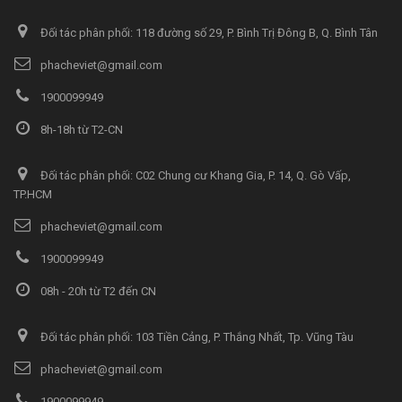
Đối tác phân phối: 118 đường số 29, P. Bình Trị Đông B, Q. Bình Tân
phacheviet@gmail.com
1900099949
8h-18h từ T2-CN
Đối tác phân phối: C02 Chung cư Khang Gia, P. 14, Q. Gò Vấp,
TP.HCM
phacheviet@gmail.com
1900099949
08h - 20h từ T2 đến CN
Đối tác phân phối: 103 Tiền Cảng, P. Thắng Nhất, Tp. Vũng Tàu
phacheviet@gmail.com
1900099949