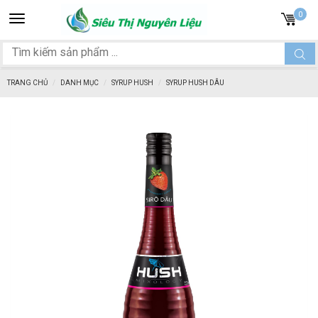
Toggle
0
navigation
TRANG CHỦ
DANH MỤC
SYRUP HUSH
SYRUP HUSH DÂU