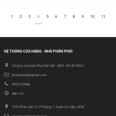
1
2
3
4
5
6
7
8
9
10
11
HỆ THỐNG CỬA HÀNG - NHÀ PHÂN PHỐI
Công ty cổ phần Pha Chế Việt - MST: 0314318361
phacheviet@gmail.com
0932757868
08h-17h
1013 Phan Văn Trị, P hường 7, Quận Gò Vấp, HCM