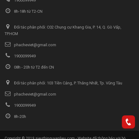
1900099949
8h-18h từ T2-CN
Đối tác phân phối: C02 Chung cư Khang Gia, P. 14, Q. Gò Vấp,
TP.HCM
phacheviet@gmail.com
1900099949
08h - 20h từ T2 đến CN
Đối tác phân phối: 103 Tiền Cảng, P. Thắng Nhất, Tp. Vũng Tàu
phacheviet@gmail.com
1900099949
8h-20h
Copyright © 2019 sieuthinguyenlieu.com - Website đã thông báo với bộ