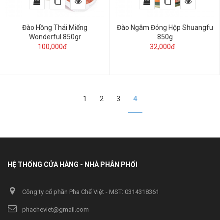
Đào Hồng Thái Miếng
Đào Ngâm Đóng Hộp Shuangfu
Wonderful 850gr
850g
100,000đ
32,000đ
1
2
3
4
HỆ THỐNG CỬA HÀNG - NHÀ PHÂN PHỐI
Công ty cổ phần Pha Chế Việt - MST: 0314318361
phacheviet@gmail.com