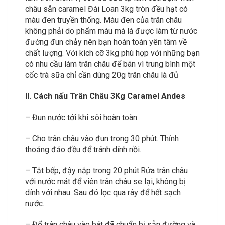
châu sẵn caramel Đài Loan 3kg tròn đều hạt có
màu đen truyền thống. Màu đen của trân châu
không phải do phẩm màu mà là được làm từ nước
đường đun chảy nên bạn hoàn toàn yên tâm về
chất lượng. Với kích cỡ 3kg phù hợp với những bạn
có nhu cầu làm trân châu để bán vì trung bình một
cốc trà sữa chỉ cần dùng 20g trân châu là đủ
II. Cách nấu Trân Châu 3Kg Caramel Andes
– Đun nước tới khi sôi hoàn toàn.
– Cho trân châu vào đun trong 30 phút. Thỉnh
thoảng đảo đều để tránh dính nồi.
– Tắt bếp, đậy nắp trong 20 phút.Rửa trân châu
với nước mát để viên trân châu se lại, không bị
dính với nhau. Sau đó lọc qua rây để hết sạch
nước.
– Đổ trân châu vào bát đã chuẩn bị sẵn đường và