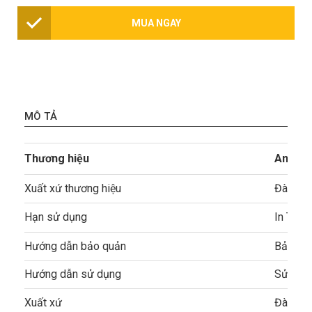
MUA NGAY
MÔ TẢ
Thương hiệu
Andes
Xuất xứ thương hiệu
Đài Loa
Hạn sử dụng
In Trên
Hướng dẫn bảo quản
Bảo quả
Hướng dẫn sử dụng
Sử dụng
Xuất xứ
Đài Loa