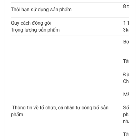
8 tháng
Thời hạn sử dụng sản phẩm
Quy cách đóng gói
1 Thùng
Trọng lượng sản phẩm
3kg
Bột Sắ
Tên tổ
Địa chỉ
Chí Min
Mã số 
Thông tin về tổ chức, cá nhân tự công bố sản
Số Giấy
phẩm.
phẩm ba
nhận th
Tên và 