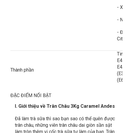
- Xuất 
- Nhà s
- Địa ch
City 32
Tinh bộ
E473), 
E422), 
Thành phần
(E338, 
(E637)
ĐẶC ĐIỂM NỔI BẬT
I. Giới thiệu về Trân Châu 3Kg Caramel Andes
Đã làm trà sữa thì sao bạn sao có thể quên được
trân châu, những viên trân châu dai giòn sần sật
làm tròn thêm vị cốc trà sữa tự làm của bạn. Trân