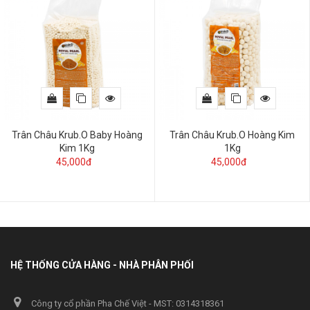
Trân Châu Krub.O Baby Hoàng
Trân Châu Krub.O Hoàng Kim
Kim 1Kg
1Kg
45,000đ
45,000đ
HỆ THỐNG CỬA HÀNG - NHÀ PHÂN PHỐI
Công ty cổ phần Pha Chế Việt - MST: 0314318361