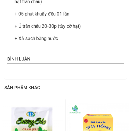
hạt trân châu).
+ 05 phút khuấy đều 01 lần
+ Ủ trân châu 20-30p (tùy cỡ hạt)
+ Xả sạch bằng nước
BÌNH LUẬN
SẢN PHẨM KHÁC