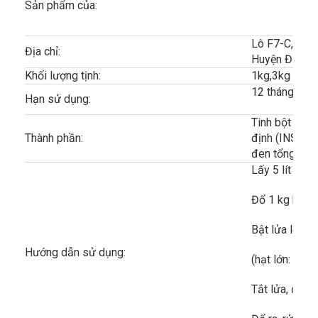
Sản phẩm của:
Lô F7-C, Đườ
Địa chỉ:
Huyện Đức Hò
Khối lượng tịnh:
1kg,3kg
12 tháng kể t
Hạn sử dụng:
Tinh bột khoa
Thành phần:
định (INS 46
đen tổng hợp
Lấy 5 lít nướ
Đổ 1 kg hạt t
Bật lửa lớn, 
Hướng dẫn sử dụng:
(hạt lớn: 30 p
Tắt lửa, đậy 