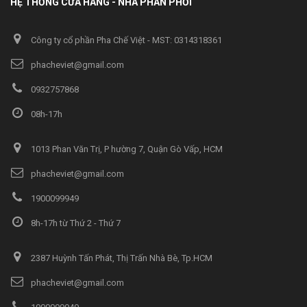
HỆ THỐNG CỬA HÀNG - NHÀ PHÂN PHỐI
Công ty cổ phần Pha Chế Việt - MST: 0314318361
phacheviet@gmail.com
0932757868
08h-17h
1013 Phan Văn Trị, P hường 7, Quận Gò Vấp, HCM
phacheviet@gmail.com
1900099949
8h-17h từ Thứ 2 - Thứ 7
2387 Huỳnh Tấn Phát, Thị Trấn Nhà Bè, Tp.HCM
phacheviet@gmail.com