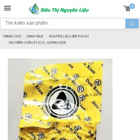
Toggle
0
navigation
TRANG CHỦ
DANH MỤC
NGUYÊN LIỆU LÀM THẠCH
1KG TRÂN CHÂU DT (2.5) - ĐƯỜNG ĐEN