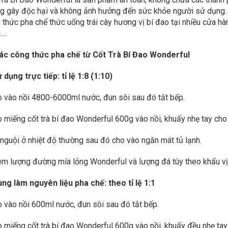
g gây độc hại và không ảnh hưởng đến sức khỏe người sử dụng.
 thức pha chế thức uống trái cây hương vị bí đao tại nhiều cửa h
...
 Các công thức pha chế từ Cốt Trà Bí Đao Wonderful
 dụng trực tiếp: tỉ lệ 1:8 (1:10)
o vào nồi 4800-6000ml nước, đun sôi sau đó tắt bếp.
o miếng cốt trà bí đao Wonderful 600g vào nồi, khuấy nhẹ tay cho 
 nguội ở nhiệt độ thường sau đó cho vào ngăn mát tủ lạnh.
êm lượng đường mía lỏng Wonderful và lượng đá tùy theo khẩu vị
ùng làm nguyên liệu pha chế: theo tỉ lệ 1:1
o vào nồi 600ml nước, đun sôi sau đó tắt bếp.
o miếng cốt trà bí đao Wonderful 600g vào nồi, khuấy đều nhẹ tay