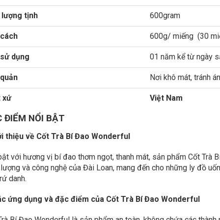
 lượng tịnh
600gram
 cách
600g/ miếng (30 miế
 sử dụng
01 năm kể từ ngày sả
 quản
Nơi khô mát, tránh á
 xứ
Việt Nam
 ĐIỂM NỔI BẬT
iới thiệu về Cốt Trà Bí Đao Wonderful
bật với hương vị bí đao thơm ngọt, thanh mát, sản phẩm Cốt Trà 
 lượng và công nghệ của Đài Loan, mang đến cho những ly đồ uống 
rứ danh.
Các ứng dụng và đặc điểm của Cốt Trà Bí Đao Wonderful
Trà Bí Đao Wonderful là sản phẩm an toàn, không chứa các thành