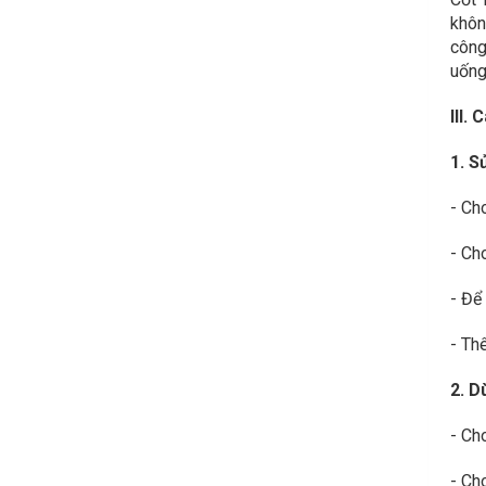
khôn
công
uống.
III.
1. Sử
- Ch
- Ch
- Để
- Th
2. D
- Ch
- Ch