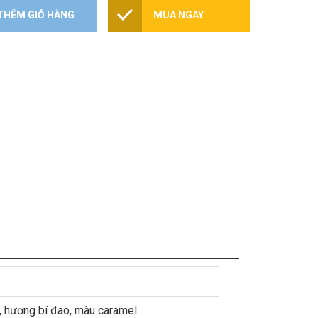
THÊM GIỎ HÀNG
MUA NGAY
, hương bí đao, màu caramel