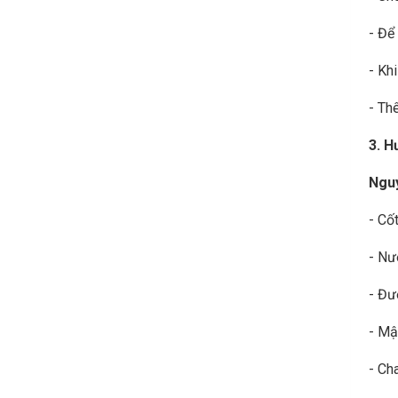
- Để
- Kh
- Th
3. H
Nguy
- Cốt
- Nư
- Đư
- Mậ
- Ch