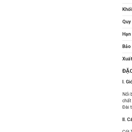
Khối
Quy
Hạn
Bảo
Xuất
ĐẶC
I. G
Nổi 
chất
Đài t
II. 
Cốt 