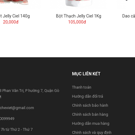
t Jelly Ciel 140g
Bột Thạch Jelly Ciel 1Kg
Dao cắ
20,000đ
105,000đ
MỤC LIÊN KẾT
Thanh toán
 Phan Văn Trị, P hường 7, Quận Gò
Hướng dẫn đổi trả
M
Chính sách bảo hành
cheviet@gmail.com
Chính sách bán hàng
0099949
Hướng dẫn mua hàng
7h từ Thứ 2 - Thứ 7
Chính sách và quy định