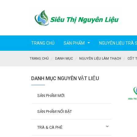
TRANG CHỦ
SẢN PHẨM
NGUYÊN LIỆU TRÀ 
...
TRANG CHỦ
DANH MỤC
NGUYÊN LIỆU LÀM THẠCH
CỐT 
DANH MỤC NGUYÊN VẬT LIỆU
SẢN PHẨM MỚI
SẢN PHẨM NỔI BẬT
TRÀ & CÀ PHÊ