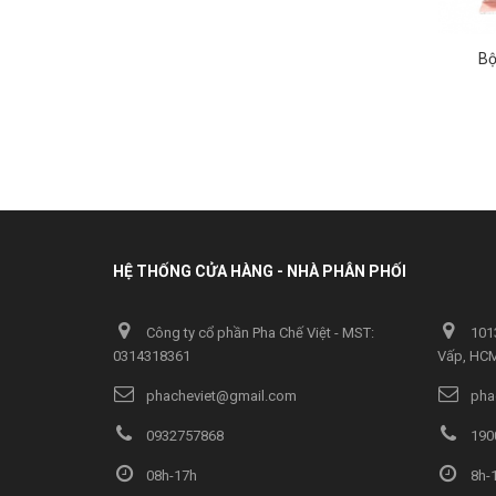
Bộ
HỆ THỐNG CỬA HÀNG - NHÀ PHÂN PHỐI
Công ty cổ phần Pha Chế Việt - MST:
1013
0314318361
Vấp, HC
phacheviet@gmail.com
pha
0932757868
190
08h-17h
8h-1