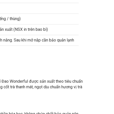
ng / thùng)
n xuất (NSX in trên bao bì)
nh nắng. Sau khi mở nắp cần bảo quản lạnh
Bí Đao Wonderful được sản xuất theo tiêu chuẩn
cốt trà thanh mát, ngọt dịu chuẩn hương vị trà
 phần hóa học, không chứa chất bảo quản nên