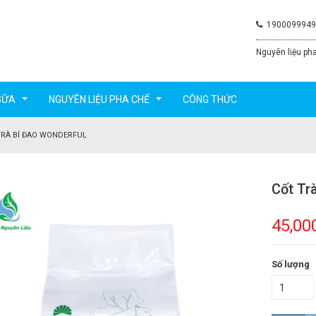
1900099949
Nguyên liệu pha
SỮA
NGUYÊN LIỆU PHA CHẾ
CÔNG THỨC
...
...
TRÀ BÍ ĐAO WONDERFUL
Cốt Tr
45,00
Số lượng