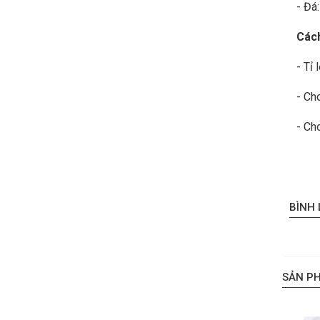
- Đá
Cách
- Tỉ
- Ch
- Ch
BÌNH
SẢN P