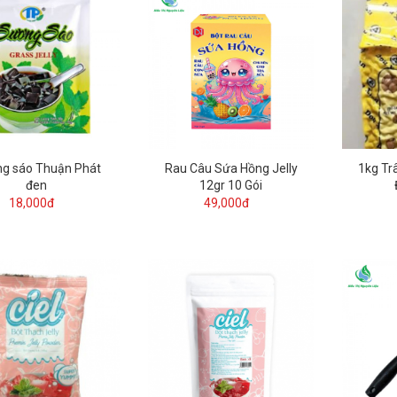
g sáo Thuận Phát
Rau Câu Sứa Hồng Jelly
1kg Tr
đen
12gr 10 Gói
18,000đ
49,000đ