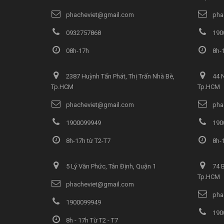
phacheviet@gmail.com
pha
0932757868
190
08h-17h
8h-1
2387 Huỳnh Tấn Phát, Thị Trấn Nhà Bè,
44 N
Tp.HCM
Tp.HCM
phacheviet@gmail.com
pha
1900099949
190
8h-17h từ T2-T7
8h-1
5 Lý Văn Phức, Tân Định, Quận 1
74 B
Tp.HCM
phacheviet@gmail.com
pha
1900099949
190
8h - 17h Từ T2 - T7