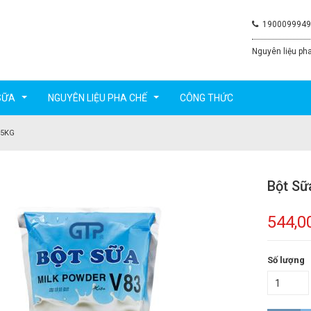
1900099949
Nguyên liệu pha
SỮA
NGUYÊN LIỆU PHA CHẾ
CÔNG THỨC
...
...
 5KG
Bột Sữ
544,0
Số lượng