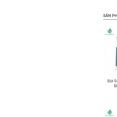
SẢN P
Bột S
B