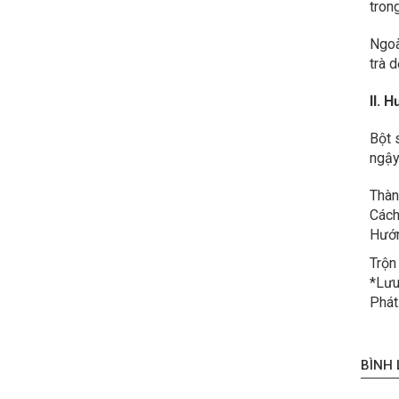
tron
Ngoà
trà d
II. 
Bột 
ngậ
Thàn
Cách
Hướn
Trộn
*Lưu
Phát
BÌNH