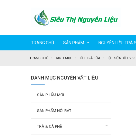
TRANG CHỦ
SẢN PHẨM
NGUYÊN LIỆU TRÀ 
...
TRANG CHỦ
DANH MỤC
BỘT TRÀ SỮA
BỘT SỮA BỘT V83
DANH MỤC NGUYÊN VẬT LIỆU
SẢN PHẨM MỚI
SẢN PHẨM NỔI BẬT
TRÀ & CÀ PHÊ