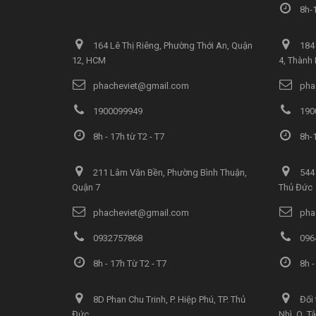
8h-1
164 Lê Thị Riêng, Phường Thới An, Quận
184 
12, HCM
4, Thành
phacheviet@gmail.com
pha
1900099949
190
8h - 17h từ T2 - T7
8h-1
211 Lâm Văn Bền, Phường Bình Thuận,
544 
Quận 7
Thủ Đức
phacheviet@gmail.com
pha
0932757868
096
8h - 17h Từ T2 - T7
8h -
8D Phan Chu Trinh, P. Hiệp Phú, TP. Thủ
Đối 
Đức
Nhì, Q. T