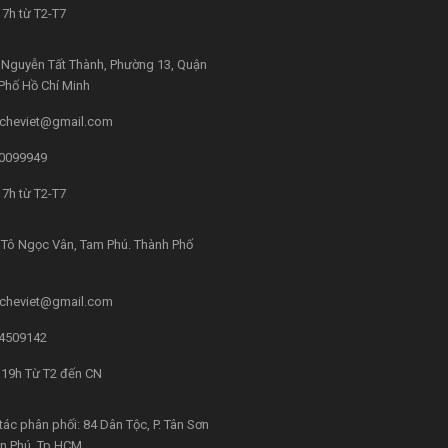
7h từ T2-T7
Nguyễn Tất Thành, Phường 13, Quận
 Phố Hồ Chí Minh
cheviet@gmail.com
0099949
7h từ T2-T7
Tô Ngọc Vân, Tam Phú. Thành Phố
cheviet@gmail.com
4509142
 19h Từ T2 đến CN
tác phân phối: 84 Dân Tộc, P. Tân Sơn
ân Phú, Tp.HCM