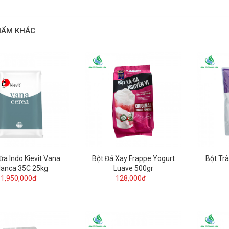
HẨM KHÁC
ữa Indo Kievit Vana
Bột Đá Xay Frappe Yogurt
Bột Trà
lanca 35C 25kg
Luave 500gr
1,950,000đ
128,000đ