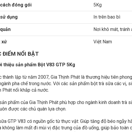
cách đóng gói
5Kg
 sử dụng
In trên bao bì
 quản
Nơi khô mát, tránh 
 xứ
Việt Nam
 ĐIỂM NỔI BẬT
iới thiệu sản phẩm Bột V83 GTP 5Kg
 thành lập từ năm 2007, Gia Thịnh Phát là thương hiệu tiên phong
ngành pha chế trong nước. Với các sản phẩm bột trà sữa các vị, si
h Phát nổi khắp cả nước.
sản phẩm của Gia Thịnh Phát phù hợp cho ngành kinh doanh trà sữa
luôn được các chủ quán lựa chọn.
sữa GTP V83 có nguồn gốc từ thực vật: Giúp tăng độ béo ngậy hâ
là không làm mất đi mùi vị đặc trưng của đồ uống, giúp bảo toàn c