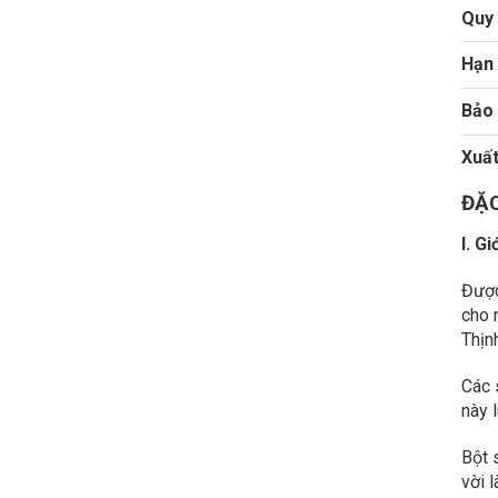
Quy 
Hạn
Bảo
Xuất
ĐẶC
I. G
Được
cho 
Thịn
Các 
này 
Bột 
vời 