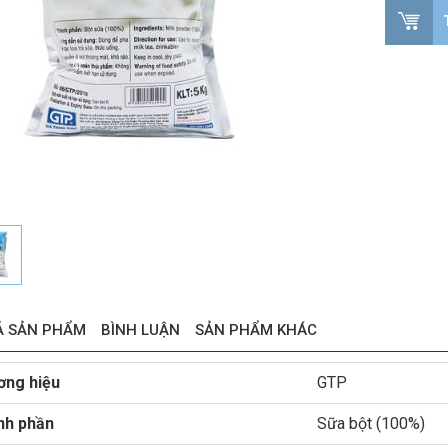
Ả SẢN PHẨM
BÌNH LUẬN
SẢN PHẨM KHÁC
ơng hiệu
GTP
nh phần
Sữa bột (100%)