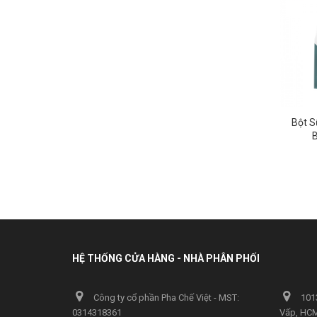
Bột S
B
HỆ THỐNG CỬA HÀNG - NHÀ PHÂN PHỐI
Công ty cổ phần Pha Chế Việt - MST:
1013
0314318361
Vấp, HC