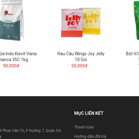
ữa Indo Kievit Vana
Rau Câu Wings Joy Jelly
Bột Vị
lanca 35C 1kg
10 Gói
90,000đ
50,000đ
MỤC LIÊN KẾT
Thanh toán
 Phan Văn Trị, P hường 7, Quận Gò
Hướng dẫn đổi trả
M