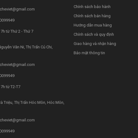
Chính sách bảo hành
cheviet@gmail.com
Chính sách bán hàng
0099949
Hướng dẫn mua hàng
7h từ Thứ 2 - Thứ 7
Chính sách và quy định
Giao hàng và nhận hàng
guyễn Văn Ni, Thị Trấn Củ Chi,
Bảo mật thông tin
cheviet@gmail.com
0099949
7h từ T2-T7
à Triệu, Thị Trấn Hóc Môn, Hóc Môn,
cheviet@gmail.com
0099949