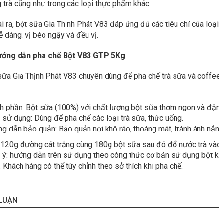
g trà cũng như trong các loại thực phẩm khác.
i ra, bột sữa Gia Thịnh Phát V83 đáp ứng đủ các tiêu chí của loại
ễ dàng, vị béo ngậy và đều vị.
Hướng dẫn pha chế Bột V83 GTP 5Kg
sữa Gia Thịnh Phát V83 chuyên dùng để pha chế trà sữa và coff
y
h phần: Bột sữa (100%) với chất lượng bột sữa thơm ngon và đậ
 sử dụng: Dùng để pha chế các loại trà sữa, thức uống.
g dẫn bảo quản: Bảo quản nơi khô ráo, thoáng mát, tránh ánh nắng
 120g đường cát trắng cùng 180g bột sữa sau đó đổ nước trà vào
 ý: hướng dẫn trên sử dụng theo công thức cơ bản sử dụng bột k
. Khách hàng có thể tùy chỉnh theo sở thích khi pha chế.
 LUẬN