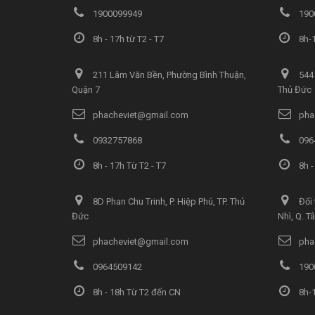
1900099949
190
8h - 17h từ T2 - T7
8h-1
211 Lâm Văn Bền, Phường Bình Thuận,
544 
Quận 7
Thủ Đức
phacheviet@gmail.com
pha
0932757868
096
8h - 17h Từ T2 - T7
8h -
8D Phan Chu Trinh, P. Hiệp Phú, TP. Thủ
Đối 
Đức
Nhì, Q. T
phacheviet@gmail.com
pha
0964509142
190
8h - 18h Từ T2 đến CN
8h-1