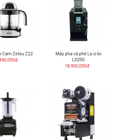
p Cam Zetsu Z22
Máy pha cà phê La ci lio
LS200
440,000đ
18,900,000đ