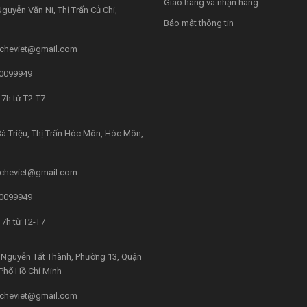
Giao hàng và nhận hàng
guyễn Văn Ni, Thị Trấn Củ Chi,
Bảo mật thông tin
cheviet@gmail.com
0099949
7h từ T2-T7
à Triệu, Thị Trấn Hóc Môn, Hóc Môn,
cheviet@gmail.com
0099949
7h từ T2-T7
Nguyễn Tất Thành, Phường 13, Quận
 Phố Hồ Chí Minh
cheviet@gmail.com