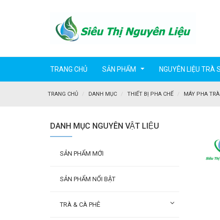
TRANG CHỦ
SẢN PHẨM
NGUYÊN LIỆU TRÀ 
...
TRANG CHỦ
DANH MỤC
THIẾT BỊ PHA CHẾ
MÁY PHA TRÀ 
DANH MỤC NGUYÊN VẬT LIỆU
SẢN PHẨM MỚI
SẢN PHẨM NỔI BẬT
TRÀ & CÀ PHÊ