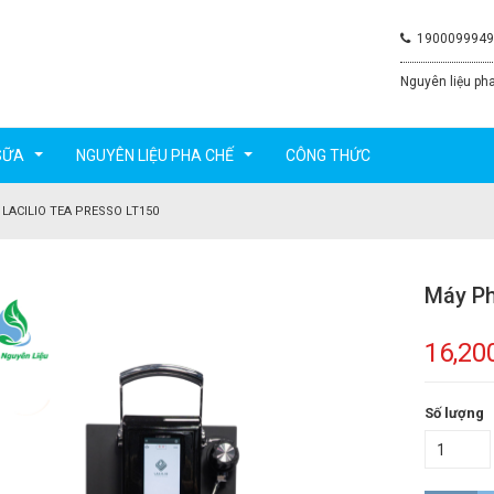
1900099949
Nguyên liệu pha
SỮA
NGUYÊN LIỆU PHA CHẾ
CÔNG THỨC
...
...
LACILIO TEA PRESSO LT150
Máy Ph
16,20
Số lượng