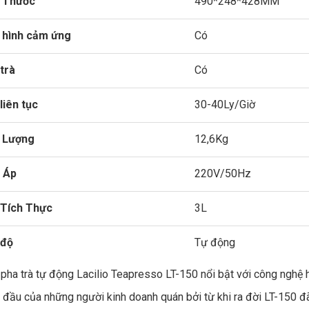
h Thước
490*248*428MM
 hình cảm ứng
Có
trà
Có
liên tục
30-40Ly/Giờ
 Lượng
12,6Kg
 Áp
220V/50Hz
 Tích Thực
3L
 độ
Tự động
pha trà tự động Lacilio Teapresso LT-150 nổi bật với công nghệ hi
 đầu của những người kinh doanh quán bởi từ khi ra đời LT-150 