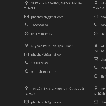
2387 Huỳnh Tấn Phát, Thị Trấn Nhà Bè,
44 N
Tp.HCM
Tp.HCM
phacheviet@gmail.com
pha
1900099949
190
8h-17h từ T2-T7
8h-1
5 Lý Văn Phức, Tân Định, Quận 1
74 B
Tp.HCM
phacheviet@gmail.com
pha
1900099949
190
8h - 17h Từ T2 - T7
8h-1
164 Lê Thị Riêng, Phường Thới An, Quận
184 
12, HCM
4, Thành
phacheviet@gmail.com
pha