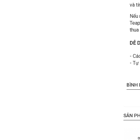
và t
Nếu 
Teap
thua
DỄ 
- Cá
- Tự
BÌNH
SẢN P