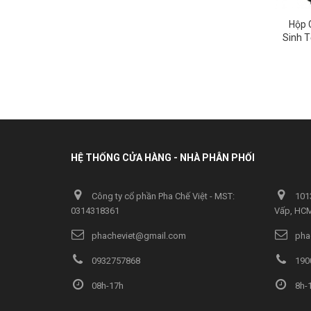
Hộp 
Sinh 
HỆ THỐNG CỬA HÀNG - NHÀ PHÂN PHỐI
Công ty cổ phần Pha Chế Việt - MST:
1013
0314318361
Vấp, HC
phacheviet@gmail.com
pha
0932757868
190
08h-17h
8h-1