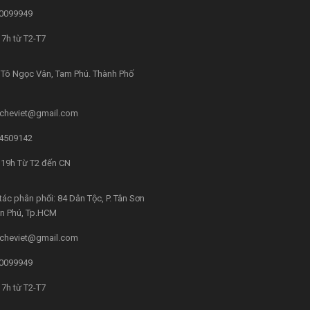
0099949
7h từ T2-T7
Tô Ngọc Vân, Tam Phú. Thành Phố
cheviet@gmail.com
4509142
 19h Từ T2 đến CN
tác phân phối: 84 Dân Tộc, P. Tân Sơn
ân Phú, Tp.HCM
cheviet@gmail.com
0099949
7h từ T2-T7