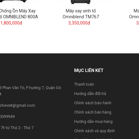
Chống Ồn Máy Xay
Máy xay sinh tố
Má
Tố OMNIBLEND 800A
Omniblend TM767
Omn
1,800,000đ
3,350,000đ
3
MỤC LIÊN KẾT
Thanh toán
 Phan Văn Trị, P hường 7, Quận Gò
Hướng dẫn đổi trả
M
Chính sách bảo hành
cheviet@gmail.com
Chính sách bán hàng
0099949
Hướng dẫn mua hàng
7h từ Thứ 2 - Thứ 7
Chính sách và quy định