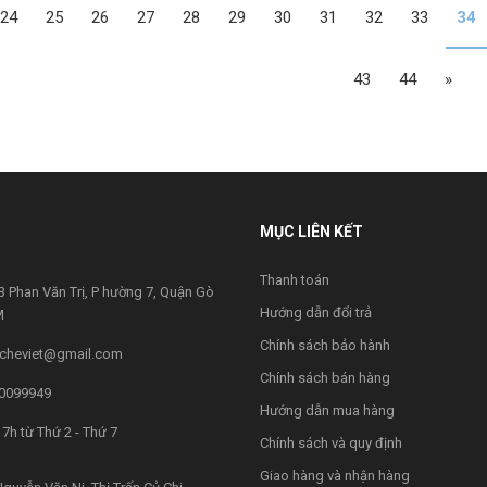
24
25
26
27
28
29
30
31
32
33
34
43
44
»
MỤC LIÊN KẾT
Thanh toán
 Phan Văn Trị, P hường 7, Quận Gò
Hướng dẫn đổi trả
M
Chính sách bảo hành
cheviet@gmail.com
Chính sách bán hàng
0099949
Hướng dẫn mua hàng
7h từ Thứ 2 - Thứ 7
Chính sách và quy định
Giao hàng và nhận hàng