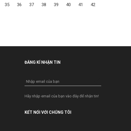
35
36
37
38
39
40
41
42
ĐĂNG KÍ NHẬN TIN
Nhập email của bạn
Hãy nhập email của bạn vào đây để nhận tin!
KẾT NỐI VỚI CHÚNG TÔI