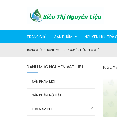
TRANG CHỦ
SẢN PHẨM
NGUYÊN LIỆU TRÀ 
...
TRANG CHỦ
DANH MỤC
NGUYÊN LIỆU PHA CHẾ
DANH MỤC NGUYÊN VẬT LIỆU
NGUYÊ
SẢN PHẨM MỚI
SẢN PHẨM NỔI BẬT
TRÀ & CÀ PHÊ