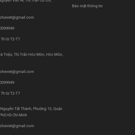
guyễn Văn Ni, Thị Trấn Củ Chi,
Bảo mật thông tin
cheviet@gmail.com
0099949
7h từ T2-T7
à Triệu, Thị Trấn Hóc Môn, Hóc Môn,
cheviet@gmail.com
0099949
7h từ T2-T7
Nguyễn Tất Thành, Phường 13, Quận
 Phố Hồ Chí Minh
cheviet@gmail.com