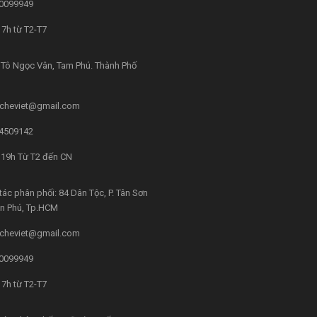
0099949
7h từ T2-T7
Tô Ngọc Vân, Tam Phú. Thành Phố
cheviet@gmail.com
4509142
 19h Từ T2 đến CN
tác phân phối: 84 Dân Tộc, P. Tân Sơn
ân Phú, Tp.HCM
cheviet@gmail.com
0099949
7h từ T2-T7