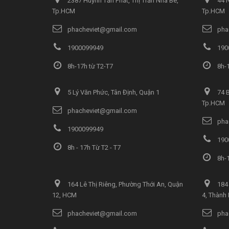
2387 Huỳnh Tấn Phát, Thị Trấn Nhà Bè,
44 N
Tp.HCM
Tp.HCM
phacheviet@gmail.com
pha
1900099949
190
8h-17h từ T2-T7
8h-1
5 Lý Văn Phức, Tân Định, Quận 1
74 B
Tp.HCM
phacheviet@gmail.com
pha
1900099949
190
8h - 17h Từ T2 - T7
8h-1
164 Lê Thị Riêng, Phường Thới An, Quận
184 
12, HCM
4, Thành
phacheviet@gmail.com
pha