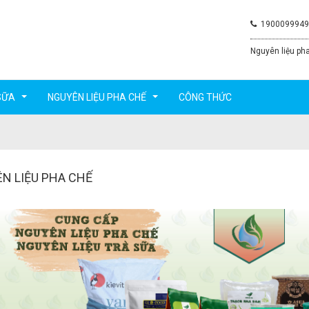
1900099949
Nguyên liệu pha
SỮA
NGUYÊN LIỆU PHA CHẾ
CÔNG THỨC
...
...
N LIỆU PHA CHẾ