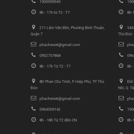
1900099949
190
8h - 17h từ T2 - T7
8h-1
211 Lâm Văn Bền, Phường Bình Thuận,
544 
Quận 7
Thủ Đức
phacheviet@gmail.com
pha
0932757868
096
8h - 17h Từ T2 - T7
8h -
8D Phan Chu Trinh, P. Hiệp Phú, TP. Thủ
Đối 
Đức
Nhì, Q. T
phacheviet@gmail.com
pha
0964509142
190
8h - 18h Từ T2 đến CN
8h-1