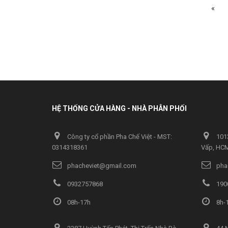
«
HỆ THỐNG CỬA HÀNG - NHÀ PHÂN PHỐI
Công ty cổ phần Pha Chế Việt - MST:
1013
0314318361
Vấp, HC
phacheviet@gmail.com
pha
0932757868
190
08h-17h
8h-1