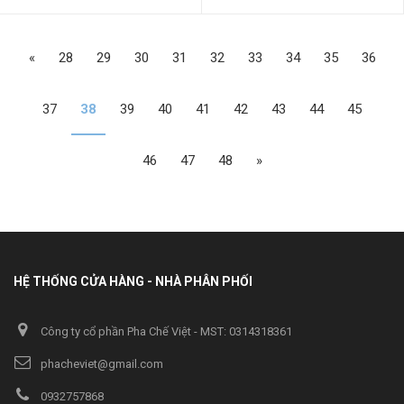
«
28
29
30
31
32
33
34
35
36
37
38
39
40
41
42
43
44
45
46
47
48
»
HỆ THỐNG CỬA HÀNG - NHÀ PHÂN PHỐI
Công ty cổ phần Pha Chế Việt - MST: 0314318361
phacheviet@gmail.com
0932757868