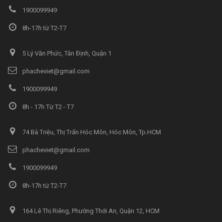
1900099949
8h-17h từ T2-T7
5 Lý Văn Phức, Tân Định, Quận 1
phacheviet@gmail.com
1900099949
8h - 17h Từ T2 - T7
74 Bà Triệu, Thị Trấn Hóc Môn, Hóc Môn, Tp.HCM
phacheviet@gmail.com
1900099949
8h-17h từ T2-T7
164 Lê Thị Riêng, Phường Thới An, Quận 12, HCM