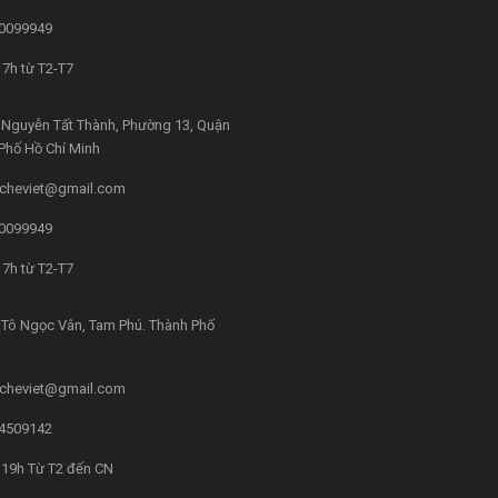
0099949
7h từ T2-T7
Nguyễn Tất Thành, Phường 13, Quận
 Phố Hồ Chí Minh
cheviet@gmail.com
0099949
7h từ T2-T7
Tô Ngọc Vân, Tam Phú. Thành Phố
cheviet@gmail.com
4509142
 19h Từ T2 đến CN