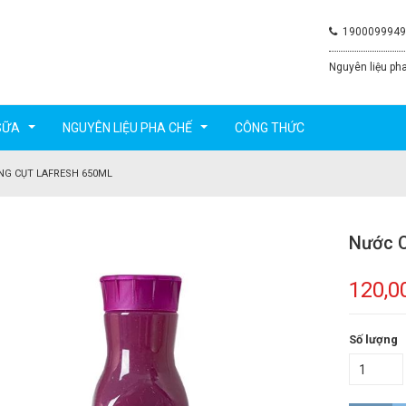
1900099949
Nguyên liệu pha
SỮA
NGUYÊN LIỆU PHA CHẾ
CÔNG THỨC
...
...
G CỤT LAFRESH 650ML
Nước C
120,0
Số lượng