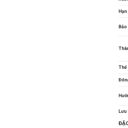
Hạn
Bảo
Thà
Thể 
Đón
Hướ
Lưu 
ĐẶC