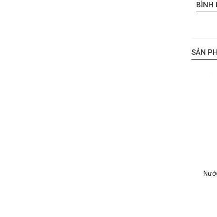
BÌNH
SẢN P
Nước