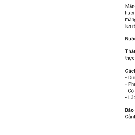
Măng
hươn
măng
lan r
Nước
Thàn
thực
Cách
- Dùn
- Ph
- Có 
- Lắ
Bảo 
Cảnh