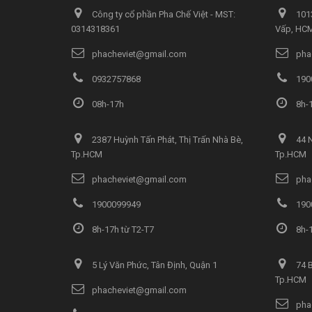
Công ty cổ phần Pha Chế Việt - MST:
1013
0314318361
Vấp, HC
phacheviet@gmail.com
pha
0932757868
190
08h-17h
8h-1
2387 Huỳnh Tấn Phát, Thị Trấn Nhà Bè,
44 N
Tp.HCM
Tp.HCM
phacheviet@gmail.com
pha
1900099949
190
8h-17h từ T2-T7
8h-1
5 Lý Văn Phức, Tân Định, Quận 1
74 B
Tp.HCM
phacheviet@gmail.com
pha