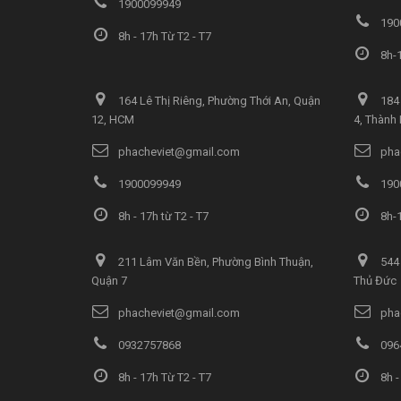
1900099949
190
8h - 17h Từ T2 - T7
8h-1
164 Lê Thị Riêng, Phường Thới An, Quận
184 
12, HCM
4, Thành
phacheviet@gmail.com
pha
1900099949
190
8h - 17h từ T2 - T7
8h-1
211 Lâm Văn Bền, Phường Bình Thuận,
544 
Quận 7
Thủ Đức
phacheviet@gmail.com
pha
0932757868
096
8h - 17h Từ T2 - T7
8h -