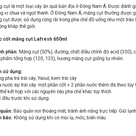
 cụt là một loại cây ăn quả bản địa ở Đông Nam Á. Được đánh giá
g vị chua và ngọt thanh. Ở Đông Nam Á, măng cụt thường được gọi
 cụt được sử dụng rộng rãi trong pha chế đồ uống như một trào 
ộng khắp thế giới.
 cốt măng cụt Lafresh 650ml
h phần:
Măng cụt (50%), đường, chất điều chỉnh độ acid (330), c
 phẩm tổng hợp (120, 133), hương măng cụt giống tự nhiên.
 sử dụng:
g pha trà trái cây, Yaout, kem trái cây
a nước ép trái cây: một phần cốt + 2 phần nước thêm đá theo tùy t
thể kết hợp với các nguyên liệu pha chế khác tùy thích.
c đều trước khi sử dụng.
quản:
Bảo quản nơi thoáng mát, tránh ánh nắng trực tiếp. Giữ lạn
 báo:
Không sử dụng khi có mùi lạ, mốc, biến màu.