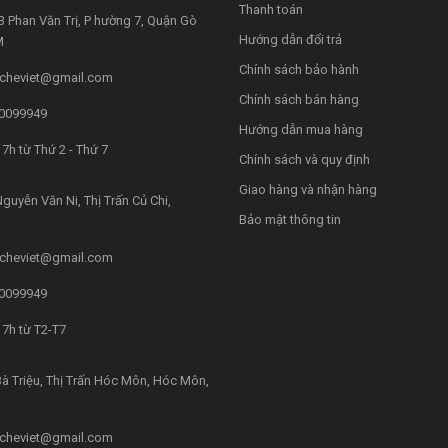
Thanh toán
 Phan Văn Trị, P hường 7, Quận Gò
Hướng dẫn đổi trả
M
Chính sách bảo hành
cheviet@gmail.com
Chính sách bán hàng
0099949
Hướng dẫn mua hàng
7h từ Thứ 2 - Thứ 7
Chính sách và quy định
Giao hàng và nhận hàng
guyễn Văn Ni, Thị Trấn Củ Chi,
Bảo mật thông tin
cheviet@gmail.com
0099949
7h từ T2-T7
à Triệu, Thị Trấn Hóc Môn, Hóc Môn,
cheviet@gmail.com