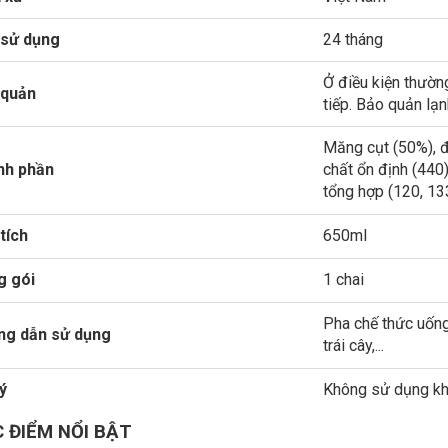
 sử dụng
24 tháng
Ở điều kiện thường
 quản
tiếp. Bảo quản lạn
Măng cụt (50%), đ
nh phần
chất ổn định (440
tổng hợp (120, 13
tích
650ml
g gói
1 chai
Pha chế thức uống:
ng dẫn sử dụng
trái cây,...
ý
Không sử dụng khi
 ĐIỂM NỔI BẬT