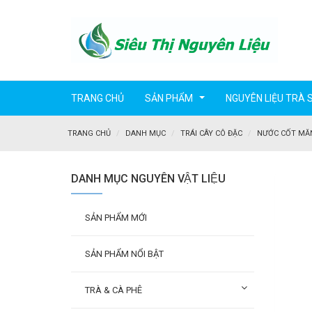
TRANG CHỦ
SẢN PHẨM
NGUYÊN LIỆU TRÀ 
...
TRANG CHỦ
DANH MỤC
TRÁI CÂY CÔ ĐẶC
NƯỚC CỐT MĂN
DANH MỤC NGUYÊN VẬT LIỆU
SẢN PHẨM MỚI
SẢN PHẨM NỔI BẬT
TRÀ & CÀ PHÊ