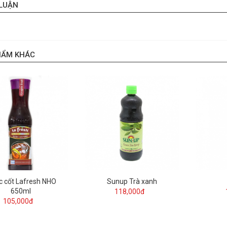
 LUẬN
HẨM KHÁC
 cốt Lafresh NHO
Sunup Trà xanh
650ml
118,000đ
105,000đ