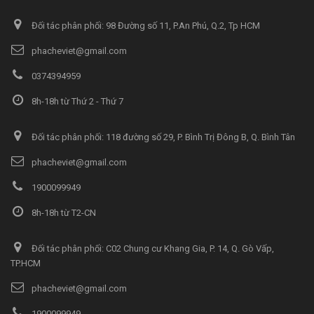
Đối tác phân phối: 98 Đường số 11, P.An Phú, Q.2, Tp HCM
phacheviet@gmail.com
0374394959
8h-18h từ Thứ 2 - Thứ 7
Đối tác phân phối: 118 đường số 29, P. Bình Trị Đông B, Q. Bình Tân
phacheviet@gmail.com
1900099949
8h-18h từ T2-CN
Đối tác phân phối: C02 Chung cư Khang Gia, P. 14, Q. Gò Vấp,
TP.HCM
phacheviet@gmail.com
1900099949