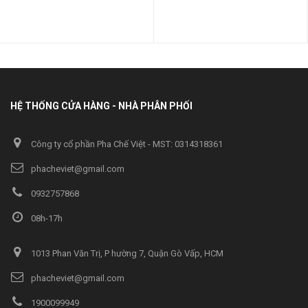
HỆ THỐNG CỬA HÀNG - NHÀ PHÂN PHỐI
Công ty cổ phần Pha Chế Việt - MST: 0314318361
phacheviet@gmail.com
0932757868
08h-17h
1013 Phan Văn Trị, P hường 7, Quận Gò Vấp, HCM
phacheviet@gmail.com
1900099949