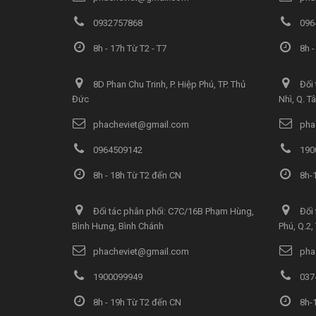
0932757868
096
8h - 17h Từ T2 - T7
8h -
8D Phan Chu Trinh, P. Hiệp Phú, TP. Thủ
Đối 
Đức
Nhì, Q. T
phacheviet@gmail.com
pha
0964509142
190
8h - 18h Từ T2 đến CN
8h-1
Đối tác phân phối: C7C/16B Phạm Hùng,
Đối 
Bình Hưng, Bình Chánh
Phú, Q.2
phacheviet@gmail.com
pha
1900099949
037
8h - 19h Từ T2 đến CN
8h-1