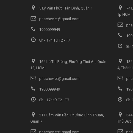
5 Lý Văn Phức, Tân Định, Quận 1
74 B
Tp.HCM
phacheviet@gmail.com
pha
1900099949
190
8h - 17h Từ T2 - T7
8h-1
164 Lê Thị Riêng, Phường Thới An, Quận
184 
12, HCM
4, Thành
phacheviet@gmail.com
pha
1900099949
190
8h - 17h từ T2 - T7
8h-1
211 Lâm Văn Bền, Phường Bình Thuận,
544 
Quận 7
Thủ Đức
phacheviet@gmail.com
pha