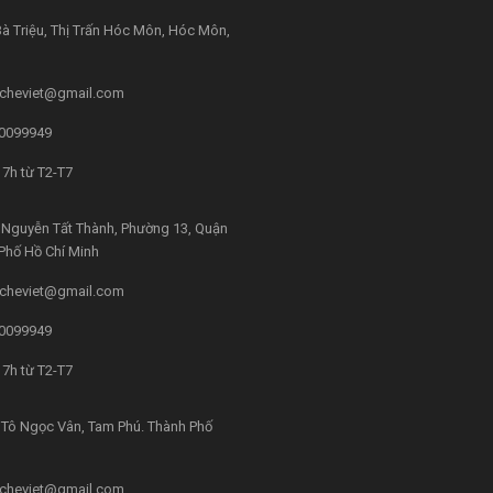
à Triệu, Thị Trấn Hóc Môn, Hóc Môn,
cheviet@gmail.com
0099949
7h từ T2-T7
Nguyễn Tất Thành, Phường 13, Quận
 Phố Hồ Chí Minh
cheviet@gmail.com
0099949
7h từ T2-T7
Tô Ngọc Vân, Tam Phú. Thành Phố
cheviet@gmail.com