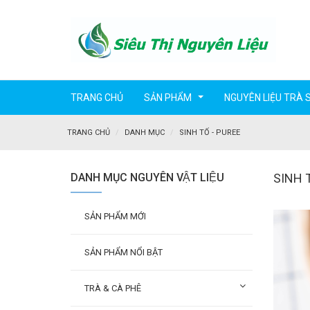
TRANG CHỦ
SẢN PHẨM
NGUYÊN LIỆU TRÀ 
...
TRANG CHỦ
DANH MỤC
SINH TỐ - PUREE
DANH MỤC NGUYÊN VẬT LIỆU
SINH 
SẢN PHẨM MỚI
SẢN PHẨM NỔI BẬT
TRÀ & CÀ PHÊ