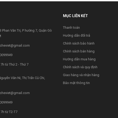
MỤC LIÊN KẾT
Thanh toán
 Phan Văn Trị, P hường 7, Quận Gò
Hướng dẫn đổi trả
M
Chính sách bảo hành
cheviet@gmail.com
Chính sách bán hàng
0099949
Hướng dẫn mua hàng
7h từ Thứ 2 - Thứ 7
Chính sách và quy định
Giao hàng và nhận hàng
guyễn Văn Ni, Thị Trấn Củ Chi,
Bảo mật thông tin
cheviet@gmail.com
0099949
7h từ T2-T7