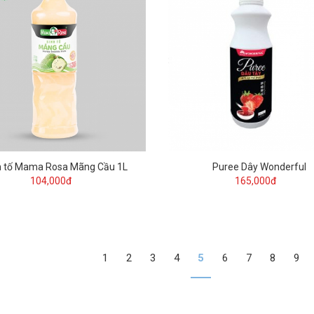
h tố Mama Rosa Mãng Cầu 1L
Puree Dây Wonderful
104,000đ
165,000đ
1
2
3
4
5
6
7
8
9