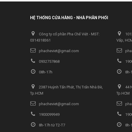
HỆ THỐNG CỬA HÀNG - NHÀ PHÂN PHỐI
Công ty cổ phần Pha Chế Việt - MST:
1013
0314318361
Vấp, HC
phacheviet@gmail.com
pha
0932757868
190
08h-17h
8h-1
2387 Huỳnh Tấn Phát, Thị Trấn Nhà Bè,
44 N
Tp.HCM
Tp.HCM
phacheviet@gmail.com
pha
1900099949
190
8h-17h từ T2-T7
8h-1