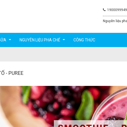
1900099949
Nguyên liệu pha
SỮA
NGUYÊN LIỆU PHA CHẾ
CÔNG THỨC
...
...
TỐ - PUREE