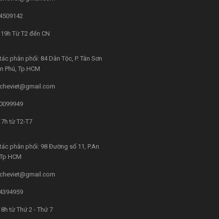
4509142
 19h Từ T2 đến CN
tác phân phối: 84 Dân Tộc, P. Tân Sơn
ân Phú, Tp.HCM
cheviet@gmail.com
0099949
7h từ T2-T7
tác phân phối: 98 Đường số 11, P.An
, Tp HCM
cheviet@gmail.com
4394959
8h từ Thứ 2 - Thứ 7