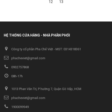
12
13
HỆ THỐNG CỬA HÀNG - NHÀ PHÂN PHỐI
Công ty cổ phần Pha Chế Việt - MST: 0314318361
phacheviet@gmail.com
0932757868
08h-17h
1013 Phan Văn Trị, P hường 7, Quận Gò Vấp, HCM
phacheviet@gmail.com
1900099949