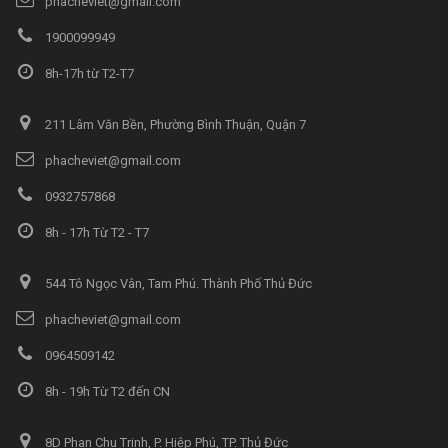
phacheviet@gmail.com
1900099949
8h-17h từ T2-T7
211 Lâm Văn Bền, Phường Bình Thuận, Quận 7
phacheviet@gmail.com
0932757868
8h - 17h Từ T2 - T7
544 Tô Ngọc Vân, Tam Phú. Thành Phố Thủ Đức
phacheviet@gmail.com
0964509142
8h - 19h Từ T2 đến CN
8D Phan Chu Trinh, P. Hiệp Phú, TP. Thủ Đức