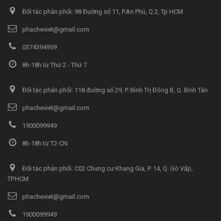
Đối tác phân phối: 98 Đường số 11, P.An Phú, Q.2, Tp HCM
phacheviet@gmail.com
0374394959
8h-18h từ Thứ 2 - Thứ 7
Đối tác phân phối: 118 đường số 29, P. Bình Trị Đông B, Q. Bình Tân
phacheviet@gmail.com
1900099949
8h-18h từ T2-CN
Đối tác phân phối: C02 Chung cư Khang Gia, P. 14, Q. Gò Vấp,
TP.HCM
phacheviet@gmail.com
1900099949