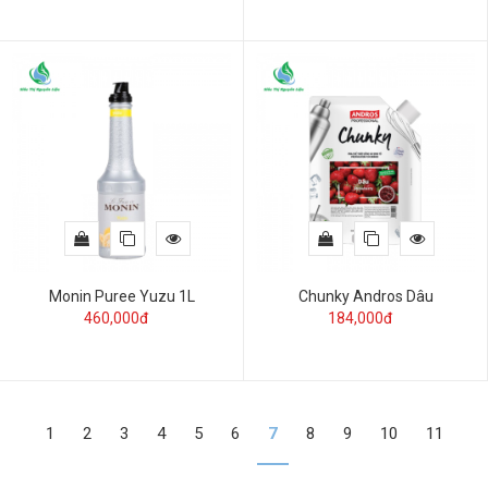
Monin Puree Yuzu 1L
Chunky Andros Dâu
460,000đ
184,000đ
1
2
3
4
5
6
7
8
9
10
11