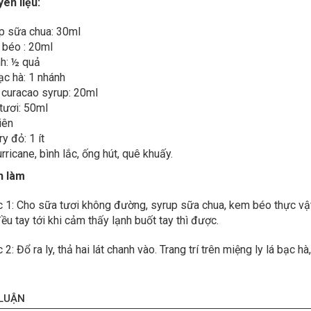
ên liệu:
p sữa chua: 30ml
béo : 20ml
h: ½ quả
ạc hà: 1 nhánh
 curacao syrup: 20ml
tươi: 50ml
iên
y đỏ: 1 ít
rricane, bình lắc, ống hút, quê khuấy.
h làm
 1: Cho sữa tươi không đường, syrup sữa chua, kem béo thực vật, 
ều tay tới khi cảm thấy lạnh buốt tay thì được.
2: Đổ ra ly, thả hai lát chanh vào. Trang trí trên miệng ly lá bạc hà
 LUẬN