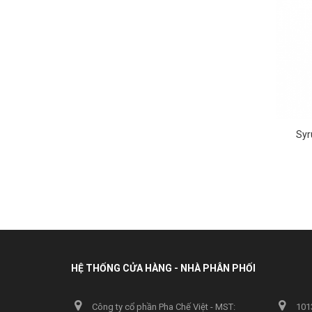
Syr
HỆ THỐNG CỬA HÀNG - NHÀ PHÂN PHỐI
Công ty cổ phần Pha Chế Việt - MST:
1013