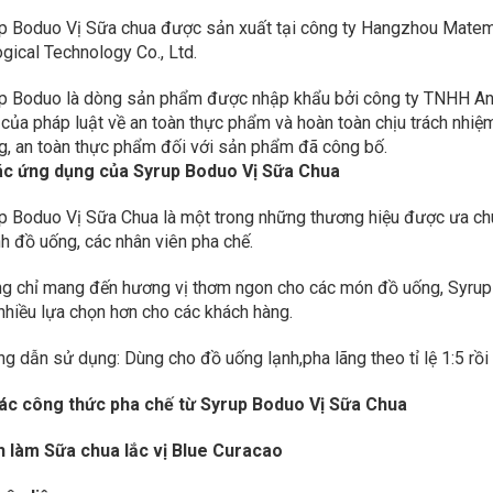
p Boduo Vị Sữa chua được sản xuất tại công ty Hangzhou Mateme
ogical Technology Co., Ltd.
p Boduo là dòng sản phẩm được nhập khẩu bởi công ty TNHH An T
 của pháp luật về an toàn thực phẩm và hoàn toàn chịu trách nhiệm
g, an toàn thực phẩm đối với sản phẩm đã công bố.
Các ứng dụng của Syrup Boduo Vị Sữa Chua
p Boduo Vị Sữa Chua là một trong những thương hiệu được ưa chuộ
h đồ uống, các nhân viên pha chế.
g chỉ mang đến hương vị thơm ngon cho các món đồ uống, Syrup
nhiều lựa chọn hơn cho các khách hàng.
g dẫn sử dụng: Dùng cho đồ uống lạnh,pha lãng theo tỉ lệ 1:5 rồ
 Các công thức pha chế từ Syrup Boduo Vị Sữa Chua
 làm Sữa chua lắc vị Blue Curacao