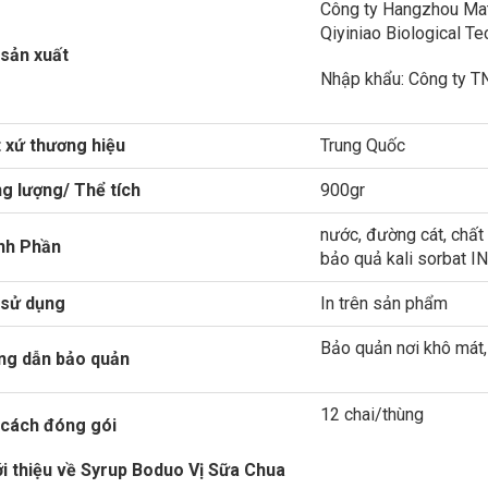
Công ty Hangzhou Mat
Qiyiniao Biological Te
sản xuất
Nhập khẩu: Công ty T
 xứ thương hiệu
Trung Quốc
g lượng/ Thể tích
900gr
nước, đường cát, chất 
nh Phần
bảo quả kali sorbat INS
 sử dụng
In trên sản phẩm
Bảo quản nơi khô mát, 
ng dẫn bảo quản
12 chai/thùng
cách đóng gói
iới thiệu về Syrup Boduo Vị Sữa Chua