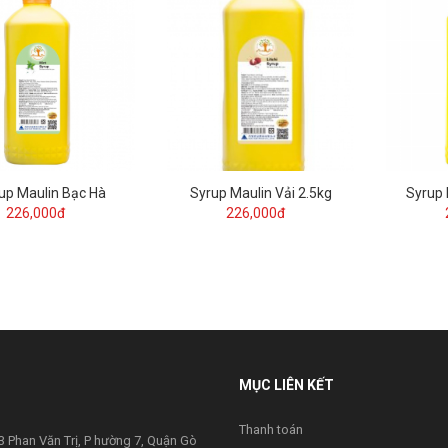
up Maulin Bạc Hà
Syrup Maulin Vải 2.5kg
Syrup 
226,000đ
226,000đ
MỤC LIÊN KẾT
Thanh toán
 Phan Văn Trị, P hường 7, Quận Gò