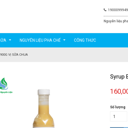
1900099949
Nguyên liệu pha
SỮA
NGUYÊN LIỆU PHA CHẾ
CÔNG THỨC
...
...
900G VỊ SỮA CHUA
Syrup 
160,0
Số lượng