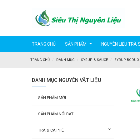
TRANG CHỦ
SẢN PHẨM
NGUYÊN LIỆU TRÀ 
...
TRANG CHỦ
DANH MỤC
SYRUP & SAUCE
SYRUP BODUO 
DANH MỤC NGUYÊN VẬT LIỆU
SẢN PHẨM MỚI
SẢN PHẨM NỔI BẬT
TRÀ & CÀ PHÊ