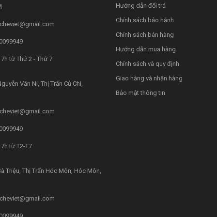
Hướng dẫn đổi trả
M
Chính sách bảo hành
cheviet@gmail.com
Chính sách bán hàng
0099949
Hướng dẫn mua hàng
7h từ Thứ 2 - Thứ 7
Chính sách và quy định
Giao hàng và nhận hàng
guyễn Văn Ni, Thị Trấn Củ Chi,
Bảo mật thông tin
cheviet@gmail.com
0099949
7h từ T2-T7
à Triệu, Thị Trấn Hóc Môn, Hóc Môn,
cheviet@gmail.com
0099949