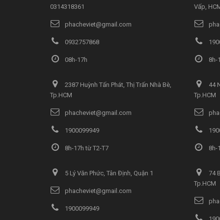
0314318361
Vấp, HC
phacheviet@gmail.com
pha
0932757868
190
08h-17h
8h-1
2387 Huỳnh Tấn Phát, Thị Trấn Nhà Bè,
44 N
Tp.HCM
Tp.HCM
phacheviet@gmail.com
pha
1900099949
190
8h-17h từ T2-T7
8h-1
5 Lý Văn Phức, Tân Định, Quận 1
74 B
Tp.HCM
phacheviet@gmail.com
pha
1900099949
190