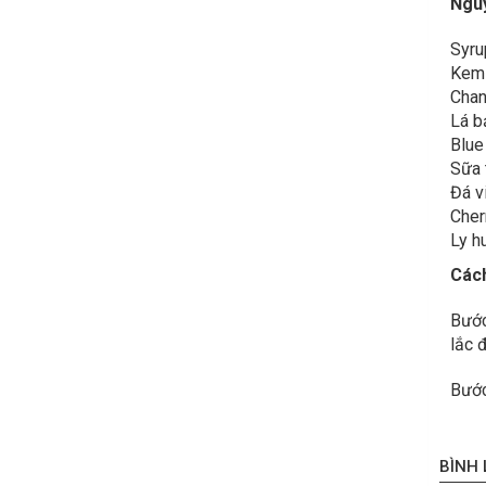
Nguy
Syru
Kem 
Chan
Lá b
Blue
Sữa 
Đá v
Cherr
Ly hu
Các
Bước
lắc đ
Bước 
BÌNH