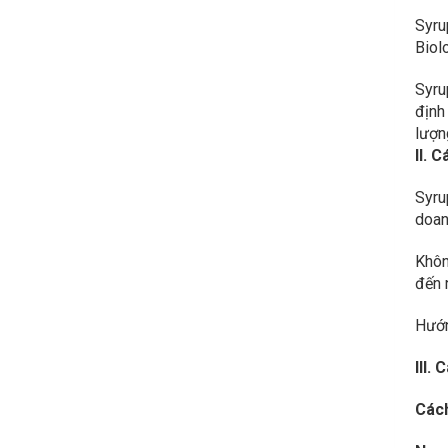
Syru
Biol
Syru
định
lượn
II. 
Syru
doan
Khôn
đến 
Hướn
III.
Cách