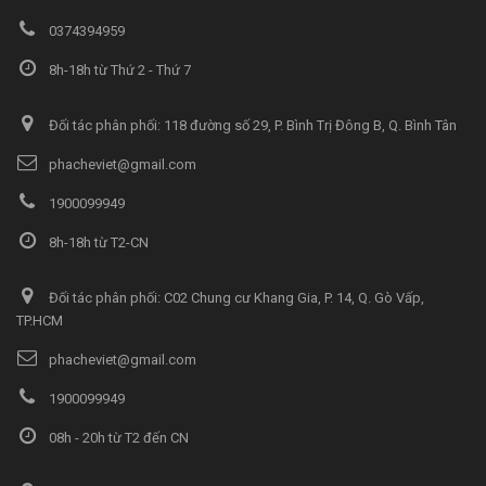
0374394959
8h-18h từ Thứ 2 - Thứ 7
Đối tác phân phối: 118 đường số 29, P. Bình Trị Đông B, Q. Bình Tân
phacheviet@gmail.com
1900099949
8h-18h từ T2-CN
Đối tác phân phối: C02 Chung cư Khang Gia, P. 14, Q. Gò Vấp,
TP.HCM
phacheviet@gmail.com
1900099949
08h - 20h từ T2 đến CN