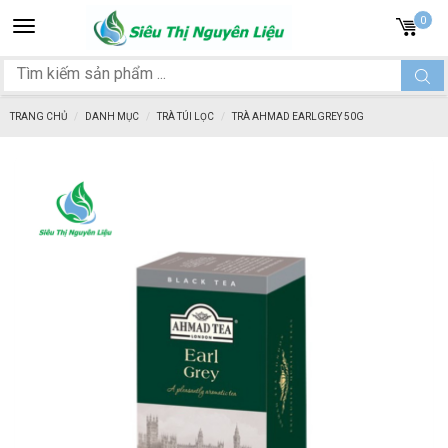
Toggle
0
navigation
TRANG CHỦ
DANH MỤC
TRÀ TÚI LỌC
TRÀ AHMAD EARLGREY 50G