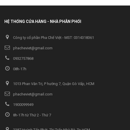
HỆ THỐNG CỬA HÀNG - NHÀ PHÂN PHỐI
Công ty cổ phần Pha Chế Việt - MST: 0314318361
phacheviet@gmail.com
0932757868
08h-17h
1013 Phan Văn Trị, P hường 7, Quận Gò Vấp, HCM
phacheviet@gmail.com
1900099949
8h-17h từ Thứ 2 - Thứ 7
2387 Huỳnh Tấn Phát, Thị Trấn Nhà Bè, Tp.HCM