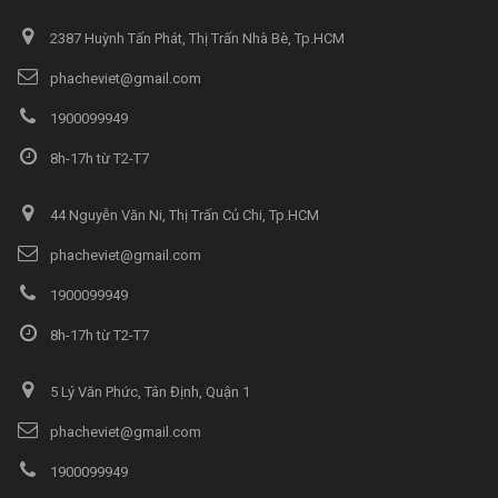
2387 Huỳnh Tấn Phát, Thị Trấn Nhà Bè, Tp.HCM
phacheviet@gmail.com
1900099949
8h-17h từ T2-T7
44 Nguyễn Văn Ni, Thị Trấn Củ Chi, Tp.HCM
phacheviet@gmail.com
1900099949
8h-17h từ T2-T7
5 Lý Văn Phức, Tân Định, Quận 1
phacheviet@gmail.com
1900099949