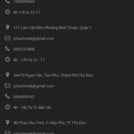
1900099949
8h-17h từ T2-T7
211 Lâm Văn Bền, Phường Bình Thuận, Quận 7
phacheviet@gmail.com
0932757868
8h - 17h Từ T2 - T7
544 Tô Ngọc Vân, Tam Phú. Thành Phố Thủ Đức
phacheviet@gmail.com
0964509142
8h - 19h Từ T2 đến CN
8D Phan Chu Trinh, P. Hiệp Phú, TP. Thủ Đức
phacheviet@gmail.com