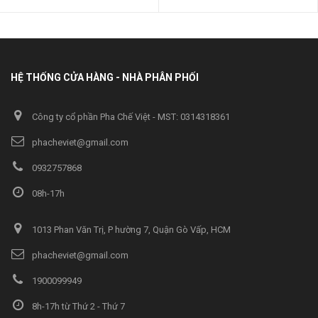
HỆ THỐNG CỬA HÀNG - NHÀ PHÂN PHỐI
Công ty cổ phần Pha Chế Việt - MST: 0314318361
phacheviet@gmail.com
0932757868
08h-17h
1013 Phan Văn Trị, P hường 7, Quận Gò Vấp, HCM
phacheviet@gmail.com
1900099949
8h-17h từ Thứ 2 - Thứ 7