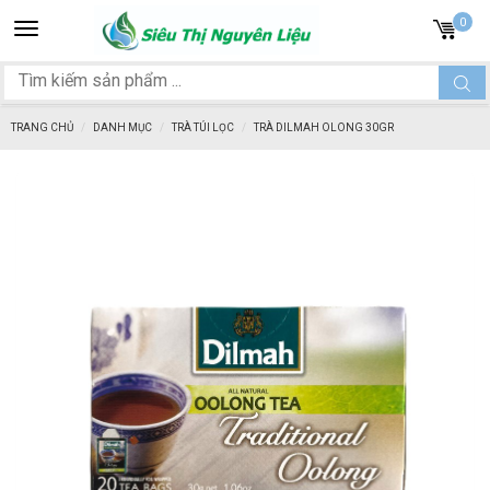
Toggle
0
navigation
TRANG CHỦ
DANH MỤC
TRÀ TÚI LỌC
TRÀ DILMAH OLONG 30GR