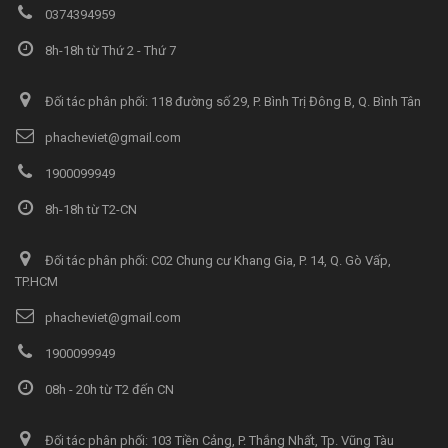
0374394959
8h-18h từ Thứ 2 - Thứ 7
Đối tác phân phối: 118 đường số 29, P. Bình Trị Đông B, Q. Bình Tân
phacheviet@gmail.com
1900099949
8h-18h từ T2-CN
Đối tác phân phối: C02 Chung cư Khang Gia, P. 14, Q. Gò Vấp,
TP.HCM
phacheviet@gmail.com
1900099949
08h - 20h từ T2 đến CN
Đối tác phân phối: 103 Tiền Cảng, P. Thắng Nhất, Tp. Vũng Tàu