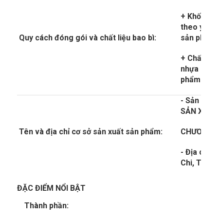
+ Khối lượ
theo yêu c
Quy cách đóng gói và chất liệu bao bì:
sản phẩm
+ Chất liệ
nhựa PE, P
phẩm theo
- Sản xuấ
SẢN XUẤ
Tên và địa chỉ cơ sở sản xuất sản phẩm:
CHƯƠNG
- Địa chỉ:
Chi, Thàn
ĐẶC ĐIỂM NỔI BẬT
Thành phần: