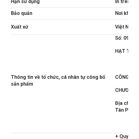
Hạn sử dụng
In trên bao
Bảo quản
Nơi khô má
Xuất xứ
Việt Nam
Số: 09/H
HẠT THỦ
Thông tin về tổ chức, cá nhân tự công bố
CÔNG TY 
sản phẩm
CHƯƠNG
Địa chỉ: 
Tân Phú, 
+ Quy các