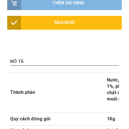
THÊM GIỎ HÀNG
MUA NGAY
MÔ TẢ
Nước, đườ
1%, phẩm m
Thành phần
chất điều 
muối nhũ 
Quy cách đóng gói
1Kg