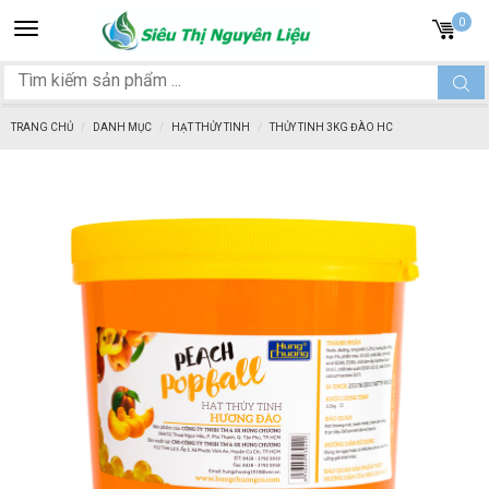
Toggle
0
navigation
TRANG CHỦ
DANH MỤC
HẠT THỦY TINH
THỦY TINH 3KG ĐÀO HC