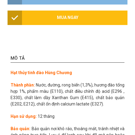
MUA NGAY
MÔ TẢ
Hạt thủy tinh đào Hùng Chương
Thành phần:
Nước, đường, rong biển (1,3%), hương đào tổng
hợp 1%, phẩm màu (E110), chất điều chỉnh độ acid (E296 ,
E330), chất làm dầy Xanthan Gum (E415), chất bảo quản
(E202, E212), chất ổn định calcium lactate (E327).
Hạn sử dụng:
12 tháng
Bảo quản:
Bảo quản nơi khô ráo, thoáng mát, tránh nhiệt và
ánh nắng trực tiếp. Lưu ý để lạnh sau khi đã mở nắp hoặc