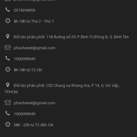
0374394959
8h-18h từ Thứ 2 - Thứ 7
Đối tác phân phối: 118 đường số 29, P. Bình Trị Đông B, Q. Bình Tân
phacheviet@gmail.com
1900099949
8h-18h từ T2-CN
Đối tác phân phối: C02 Chung cư Khang Gia, P. 14, Q. Gò Vấp,
TP.HCM
phacheviet@gmail.com
1900099949
08h - 20h từ T2 đến CN