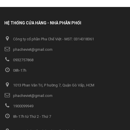
HỆ THỐNG CỬA HÀNG - NHÀ PHÂN PHỐI
Công ty cổ phần Pha Chế Việt - MST: 0314318361
phacheviet@gmail.com
0932757868
08h-17h
1013 Phan Văn Trị, P hường 7, Quận Gò Vấp, HCM
phacheviet@gmail.com
1900099949
8h-17h từ Thứ 2 - Thứ 7