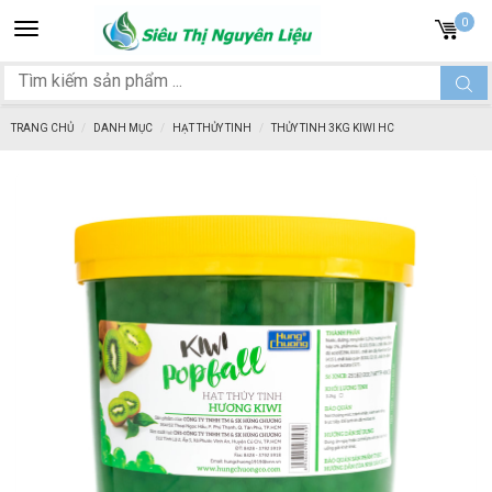
Toggle
0
navigation
TRANG CHỦ
DANH MỤC
HẠT THỦY TINH
THỦY TINH 3KG KIWI HC