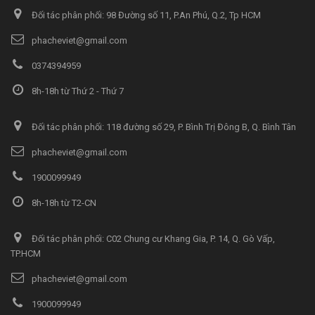
Đối tác phân phối: 98 Đường số 11, P.An Phú, Q.2, Tp HCM
phacheviet@gmail.com
0374394959
8h-18h từ Thứ 2 - Thứ 7
Đối tác phân phối: 118 đường số 29, P. Bình Trị Đông B, Q. Bình Tân
phacheviet@gmail.com
1900099949
8h-18h từ T2-CN
Đối tác phân phối: C02 Chung cư Khang Gia, P. 14, Q. Gò Vấp,
TP.HCM
phacheviet@gmail.com
1900099949