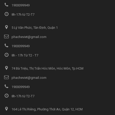
1900099949
8h-17h từ T2-T7
5 Lý Văn Phức, Tân Định, Quận 1
phacheviet@gmail.com
1900099949
8h - 17h Từ T2 - T7
74 Bà Triệu, Thị Trấn Hóc Môn, Hóc Môn, Tp.HCM
phacheviet@gmail.com
1900099949
8h-17h từ T2-T7
164 Lê Thị Riêng, Phường Thới An, Quận 12, HCM