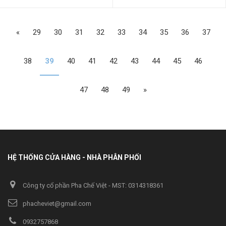
«
29
30
31
32
33
34
35
36
37
38
39
40
41
42
43
44
45
46
47
48
49
»
HỆ THỐNG CỬA HÀNG - NHÀ PHÂN PHỐI
Công ty cổ phần Pha Chế Việt - MST: 0314318361
phacheviet@gmail.com
0932757868