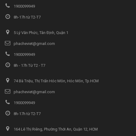
1900099949
8h-17h từ T2-T7
5 Lý Văn Phức, Tân Định, Quận 1
phacheviet@gmail.com
1900099949
8h - 17h Từ T2 - T7
74 Bà Triệu, Thị Trấn Hóc Môn, Hóc Môn, Tp.HCM
phacheviet@gmail.com
1900099949
8h-17h từ T2-T7
164 Lê Thị Riêng, Phường Thới An, Quận 12, HCM