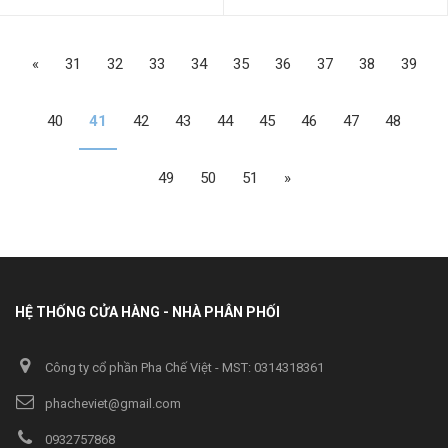
«
31
32
33
34
35
36
37
38
39
40
41
42
43
44
45
46
47
48
49
50
51
»
HỆ THỐNG CỬA HÀNG - NHÀ PHÂN PHỐI
Công ty cổ phần Pha Chế Việt - MST: 0314318361
phacheviet@gmail.com
0932757868