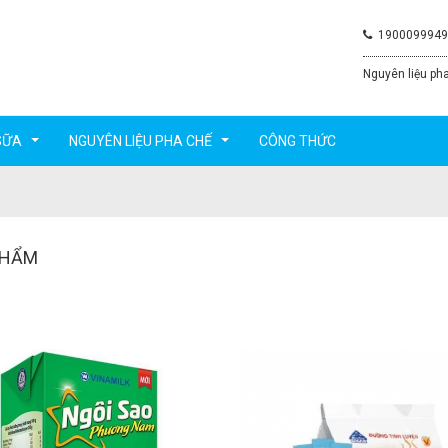
1900099949
Nguyên liệu pha
SỮA
NGUYÊN LIỆU PHA CHẾ
CÔNG THỨC
...
...
PHẨM