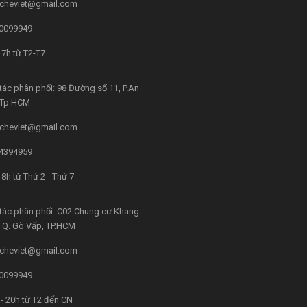
cheviet@gmail.com
0099949
7h từ T2-T7
tác phân phối: 98 Đường số 11, P.An
, Tp HCM
cheviet@gmail.com
4394959
8h từ Thứ 2 - Thứ 7
tác phân phối: C02 Chung cư Khang
4, Q. Gò Vấp, TP.HCM
cheviet@gmail.com
0099949
- 20h từ T2 đến CN