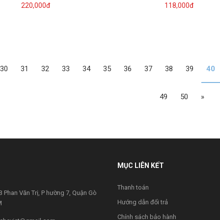
220,000đ
118,000đ
30
31
32
33
34
35
36
37
38
39
40
49
50
»
MỤC LIÊN KẾT
Thanh toán
 Phan Văn Trị, P hường 7, Quận Gò
Hướng dẫn đổi trả
M
Chính sách bảo hành