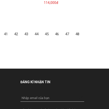
114,000đ
41
42
43
44
45
46
47
48
ĐĂNG KÍ NHẬN TIN
Nhập email của bạn