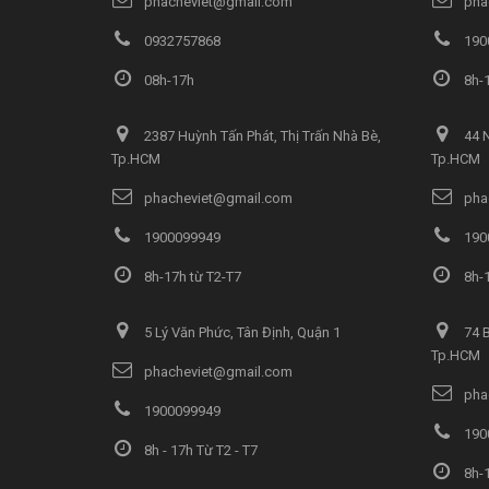
phacheviet@gmail.com
pha
0932757868
190
08h-17h
8h-1
2387 Huỳnh Tấn Phát, Thị Trấn Nhà Bè,
44 N
Tp.HCM
Tp.HCM
phacheviet@gmail.com
pha
1900099949
190
8h-17h từ T2-T7
8h-1
5 Lý Văn Phức, Tân Định, Quận 1
74 B
Tp.HCM
phacheviet@gmail.com
pha
1900099949
190
8h - 17h Từ T2 - T7
8h-1