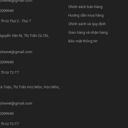
cheviet@gmail.com
Chính sách bán hàng
0099949
Hướng dẫn mua hàng
7h từ Thứ 2 - Thứ 7
Chính sách và quy định
Giao hàng và nhận hàng
guyễn Văn Ni, Thị Trấn Củ Chi,
Bảo mật thông tin
cheviet@gmail.com
0099949
7h từ T2-T7
à Triệu, Thị Trấn Hóc Môn, Hóc Môn,
cheviet@gmail.com
0099949
7h từ T2-T7