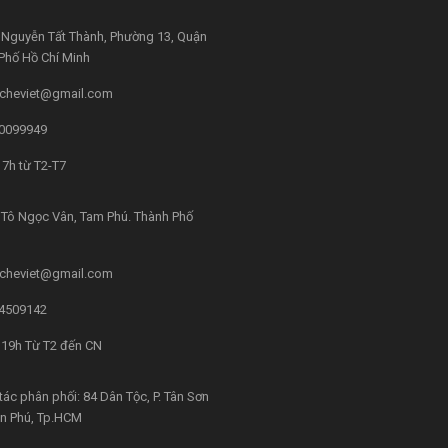
Nguyễn Tất Thành, Phường 13, Quận
 Phố Hồ Chí Minh
cheviet@gmail.com
0099949
7h từ T2-T7
Tô Ngọc Vân, Tam Phú. Thành Phố
cheviet@gmail.com
4509142
 19h Từ T2 đến CN
tác phân phối: 84 Dân Tộc, P. Tân Sơn
ân Phú, Tp.HCM