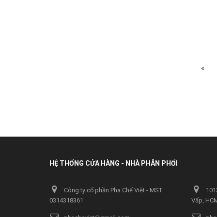
«
HỆ THỐNG CỬA HÀNG - NHÀ PHÂN PHỐI
Công ty cổ phần Pha Chế Việt - MST:
1013
0314318361
Vấp, HC