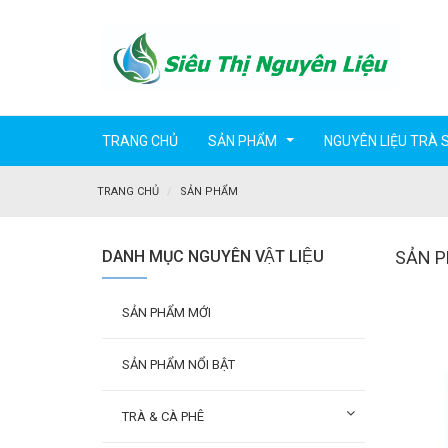
TRANG CHỦ
SẢN PHẨM
NGUYÊN LIỆU TRÀ 
...
TRANG CHỦ
SẢN PHẨM
DANH MỤC NGUYÊN VẬT LIỆU
SẢN 
SẢN PHẨM MỚI
SẢN PHẨM NỔI BẬT
TRÀ & CÀ PHÊ