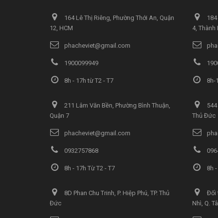
164 Lê Thị Riêng, Phường Thới An, Quận
184 
12, HCM
4, Thành
phacheviet@gmail.com
pha
1900099949
190
8h - 17h từ T2 - T7
8h-1
211 Lâm Văn Bền, Phường Bình Thuận,
544 
Quận 7
Thủ Đức
phacheviet@gmail.com
pha
0932757868
096
8h - 17h Từ T2 - T7
8h -
8D Phan Chu Trinh, P. Hiệp Phú, TP. Thủ
Đối 
Đức
Nhì, Q. T