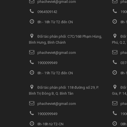
phacheviet@gmail.com
pha
0964509142
190
8h - 18h Từ T2 đến CN
8h-1
Đối tác phân phối: C7C/16B Phạm Hùng,
Đối 
Bình Hưng, Bình Chánh
Phú, Q.2
phacheviet@gmail.com
pha
1900099949
037
8h - 19h Từ T2 đến CN
8h-1
Đối tác phân phối: 118 đường số 29, P.
Đối 
Bình Trị Đông B, Q. Bình Tân
Gia, P. 1
phacheviet@gmail.com
pha
1900099949
190
8h-18h từ T2-CN
08h 